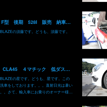
BMW 5シリーズ F型 後期 528I 販売 納車前整備 ヘッドカバー オイル漏れ予防整備 タイヤ 新品交換 ピレリ製
BLAZEの須藤です。どうも、須藤です。
メルセデス AMG CLA45 ４マチック 低ダスト ブレーキパッド交換
BLAZEの星です。どうも、星です。この
洗車をしております。。。直射日光は暑い
。。さて、輸入車にお乗りのオーナー様…