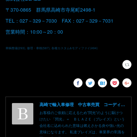
〒370-0865 群馬県高崎市寺尾町2498-1
TEL：027－329－7030 FAX：027－329－7031
営業時間：10:00～20：00
車輌整備
(
293
)
修理・車検
(
587
)
各種カスタム&モディファイ
(
494
)
高崎で輸入車修理 中古車売買 コーディングならBLAZE（ブレイズ）へ│BLAZE Total Car Support & Modify in Takasaki Gunma
お客様のご依頼に応えるため”閃光”のように駆けつ
けたい 「閃光」＝ ＢＬＡＺＥ（ブレイズ）という
会社名に込められた意味は燃えさかる炎や強い光の
意味になります。 私達ブレイズは、車業界の常識を