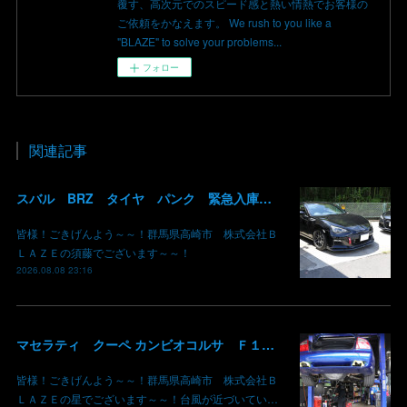
覆す、高次元でのスピード感と熱い情熱でお客様の
ご依頼をかなえます。 We rush to you like a
"BLAZE" to solve your problems...
フォロー
関連記事
スバル BRZ タイヤ パンク 緊急入庫 お盆前 タイヤ交換 組み替え 群馬 高崎
皆様！ごきげんよう～～！群馬県高崎市 株式会社Ｂ
ＬＡＺＥの須藤でございます～～！
2026.08.08 23:16
マセラティ クーペ カンビオコルサ Ｆ１クラッチ交換 群馬県高崎市 株式会社BLAZE
皆様！ごきげんよう～～！群馬県高崎市 株式会社Ｂ
ＬＡＺＥの星でございます～～！台風が近づいてい…