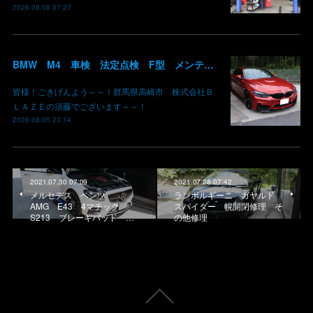
2026.08.08 07:27
BMW M4 車検 法定点検 F型 メンテナンス ロアアーム 交換 群馬 高崎
皆様！ごきげんよう～～！群馬県高崎市 株式会社Ｂ
ＬＡＺＥの須藤でございます～～！
2026.08.05 23:14
2021.07.30 07:09
2021.07.28 07:42
メルセデス ベンツ
ランボルギーニ ガヤルド
AMG E43 4マチック
スパイダー 幌開閉修理 そ
S213 ブレーキパッド …
の他修理