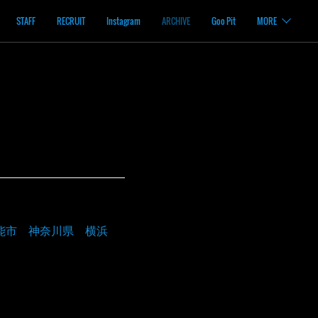
STAFF
RECRUIT
Instagram
ARCHIVE
Goo Pit
MORE
能市 神奈川県 横浜