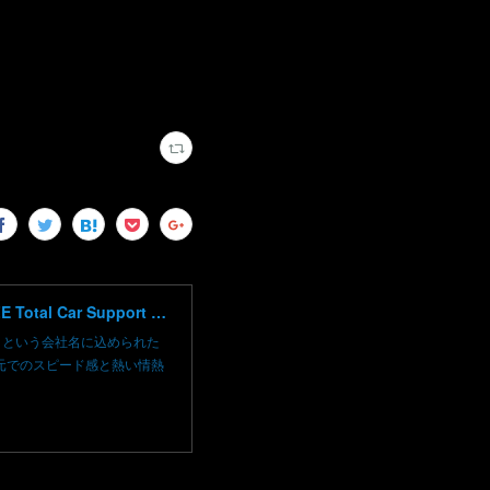
高崎で輸入車修理 中古車売買 コーディングならBLAZE（ブレイズ）へ│BLAZE Total Car Support & Modify in Takasaki Gunma
）という会社名に込められた
元でのスピード感と熱い情熱