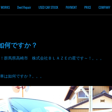
WORKS
Dent Repair
USED CAR STOCK
PAYMENT
PRICE
COMPANY
 如何ですか？
！群馬県高崎市 株式会社ＢＬＡＺＥの星です～！。。。
車は如何ですか？。。。