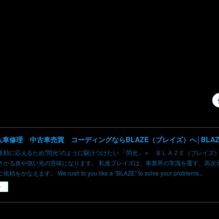
依頼に応えるため”閃光”のように駆けつけたい 「閃光」＝ ＢＬＡＺＥ（ブレイズ
さかる炎や強い光の意味になります。 私達ブレイズは、車業界の常識を覆す、高次
かなえます。 We rush to you like a "BLAZE" to solve your problems...
ー