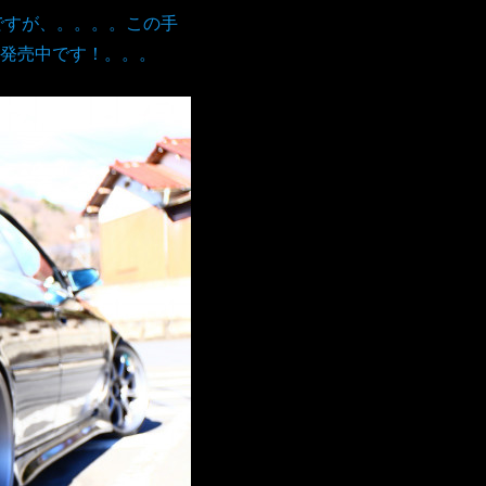
ですが、。。。。この手
発売中です！。。。