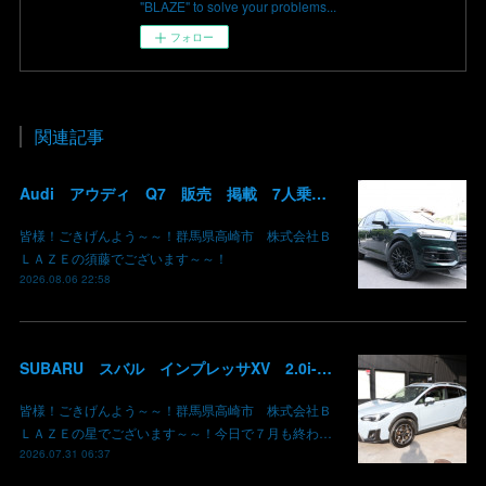
"BLAZE" to solve your problems...
フォロー
関連記事
Audi アウディ Q7 販売 掲載 7人乗り リアモニター サンルーフ 車検整備2年付き 群馬 高崎
皆様！ごきげんよう～～！群馬県高崎市 株式会社Ｂ
ＬＡＺＥの須藤でございます～～！
2026.08.06 22:58
SUBARU スバル インプレッサXV 2.0i-L EyeSight AWD 御納車 GT7 群馬県高崎市 株式会社BLAZE
皆様！ごきげんよう～～！群馬県高崎市 株式会社Ｂ
ＬＡＺＥの星でございます～～！今日で７月も終わ…
2026.07.31 06:37