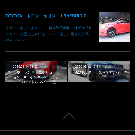
TOYOTA トヨタ ヤリス 1.5HYBRID Z 御納車 MXPH10 コーラルクリスタルシャイン 3U7 群馬県高崎市 株式会社BLAZE
皆様！ごきげんよう～～！群馬県高崎市 株式会社Ｂ
ＬＡＺＥの星でございます～～！厳しい暑さの群馬…
2026.07.30 07:14
2020.03.14 08:50
2020.03.12 10:48
三菱 ランサーエボリューシ
JZX100改 如何ですか？
ョン X ボンネット ミラ
ー フロントバンパー 塗…