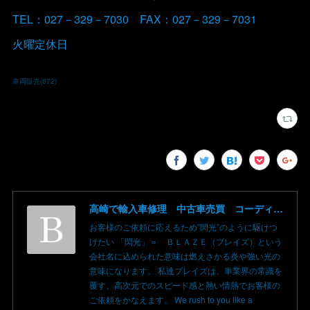
TEL：027－329－7030 FAX：027－329－7031
火曜定休日
車両販売
(
672
)
高崎で輸入車修理 中古車売買 コーディングならBLAZE（ブレイズ）へ│BLAZE Total Car Support & Modify in Takasaki Gunma
お客様のご依頼に応えるため”閃光”のように駆けつ
けたい 「閃光」＝ ＢＬＡＺＥ（ブレイズ）という
会社名に込められた意味は燃えさかる炎や強い光の
意味になります。 私達ブレイズは、車業界の常識を
覆す、高次元でのスピード感と熱い情熱でお客様の
ご依頼をかなえます。 We rush to you like a