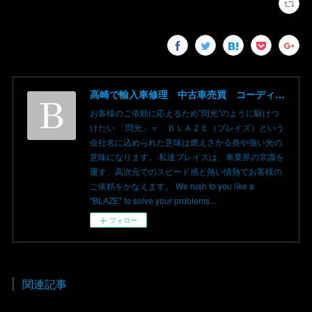
高崎で輸入車修理 中古車売買 コーディングならBLAZE（ブレイズ）へ│BLAZE Total Car Support & Modify in Takasaki Gunma
お客様のご依頼に応えるため”閃光”のように駆けつ
けたい 「閃光」＝ ＢＬＡＺＥ（ブレイズ）という
会社名に込められた意味は燃えさかる炎や強い光の
意味になります。 私達ブレイズは、車業界の常識を
覆す、高次元でのスピード感と熱い情熱でお客様の
ご依頼をかなえます。 We rush to you like a
"BLAZE" to solve your problems...
フォロー
関連記事