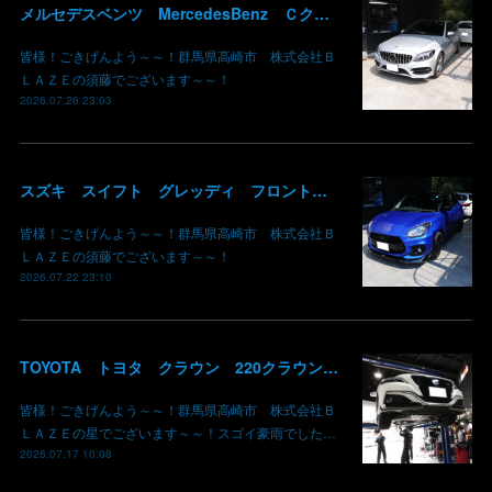
メルセデスベンツ MercedesBenz Ｃクラス バッテリー サブバッテリー 交換 パナメリカーナグリル化 コマンドシステム SSD化 群馬 高崎
皆様！ごきげんよう～～！群馬県高崎市 株式会社Ｂ
ＬＡＺＥの須藤でございます～～！
2026.07.26 23:03
スズキ スイフト グレッディ フロントリップスポイラー リアウイング 塗装 カーボン クリア 持込み部品 取り付け 群馬 高崎
皆様！ごきげんよう～～！群馬県高崎市 株式会社Ｂ
ＬＡＺＥの須藤でございます～～！
2026.07.22 23:10
TOYOTA トヨタ クラウン 220クラウン 持ち込みマフラー交換 群馬県高崎市 株式会社BLAZE
皆様！ごきげんよう～～！群馬県高崎市 株式会社Ｂ
ＬＡＺＥの星でございます～～！スゴイ豪雨でした…
2026.07.17 10:08