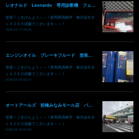
レオナルド Leonardo 専用診断機 フェラーリ ランボルギーニ マクラーレン ロールスロイス アストンマーチン ベントレー マセラッティ 関東 北関東 群馬 高崎
皆様！ごきげんよう～～！群馬県高崎市 株式会社Ｂ
ＬＡＺＥの須藤でございます～～！
2026.04.17 09:06
エンジンオイル ブレーキフルード 塗装用シンナー あります！ 価格現状維持 価格吸収 原油不足 値段高騰 群馬 高崎
皆様！ごきげんよう～～！群馬県高崎市 株式会社Ｂ
ＬＡＺＥの須藤でございます～～！
2026.04.09 23:21
オートアールズ 前橋みなみモール店 パワーモールフェス イベント デントリペア 鈑金修理 塗装 出店 キズ へこみ 国産車 輸入車 雹 群馬 高崎 前橋
皆様！ごきげんよう～～！群馬県高崎市 株式会社Ｂ
ＬＡＺＥの須藤でございます～～！
2026.04.04 02:23