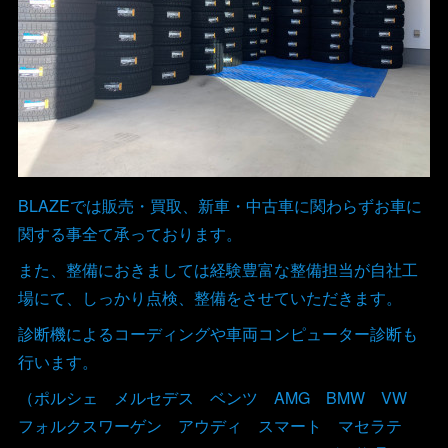
BLAZEでは販売・買取、新車・中古車に関わらずお車に
関する事全て承っております。
また、整備におきましては経験豊富な整備担当が自社工
場にて、しっかり点検、整備をさせていただきます。
診断機によるコーディングや車両コンピューター診断も
行います。
（ポルシェ メルセデス ベンツ AMG BMW VW
フォルクスワーゲン アウディ スマート マセラテ