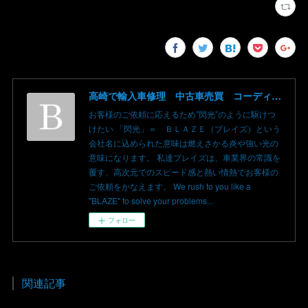
高崎で輸入車修理 中古車売買 コーディングならBLAZE（ブレイズ）へ│BLAZE Total Car Support & Modify in Takasaki Gunma
お客様のご依頼に応えるため”閃光”のように駆けつ
けたい 「閃光」＝ ＢＬＡＺＥ（ブレイズ）という
会社名に込められた意味は燃えさかる炎や強い光の
意味になります。 私達ブレイズは、車業界の常識を
覆す、高次元でのスピード感と熱い情熱でお客様の
ご依頼をかなえます。 We rush to you like a
"BLAZE" to solve your problems...
フォロー
関連記事