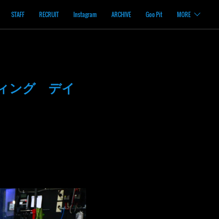
STAFF
RECRUIT
Instagram
ARCHIVE
Goo Pit
MORE
ィング デイ