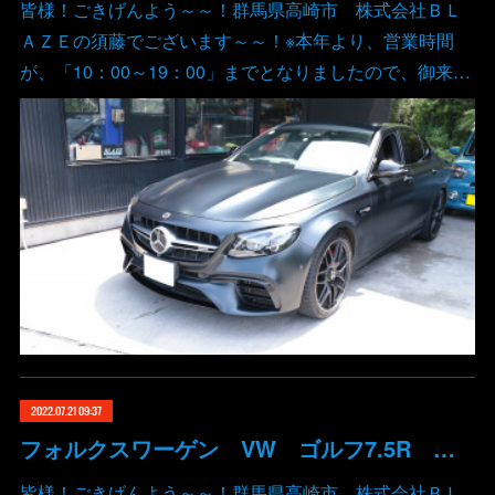
皆様！ごきげんよう～～！群馬県高崎市 株式会社ＢＬ
ＡＺＥの須藤でございます～～！※本年より、営業時間
が、「10：00～19：00」までとなりましたので、御来…
2022.07.21 09:37
フォルクスワーゲン VW ゴルフ7.5R デジタルスピードチューニング ECUチューニング ステージ2 群馬 高崎
皆様！ごきげんよう～～！群馬県高崎市 株式会社ＢＬ