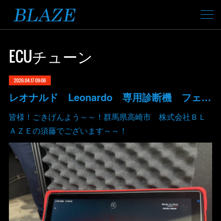
ECUチューン
2026.04.17 09:06
レオナルド Leonardo 専用診断機 フェラーリ ランボルギーニ マクラーレン ロールスロイス アストンマーチン ベントレー マセラッティ 関東 北関東 群馬 高崎
皆様！ごきげんよう～～！群馬県高崎市 株式会社ＢＬ
ＡＺＥの須藤でございます～～！