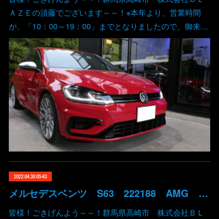
ＡＺＥの須藤でございます～～！※本年より、営業時間
が、「10：00～19：00」までとなりましたので、御来…
2022.04.30 05:43
メルセデスベンツ S63 222188 AMG DigitalSpeed デジタルスピード ECUチューン バブリング コーディング 車高調整 デイライト その他多数 群馬 高崎
皆様！ごきげんよう～～！群馬県高崎市 株式会社ＢＬ