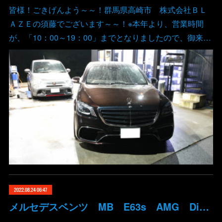
皆様！ごきげんよう～～！群馬県高崎市 株式会社ＢＬ
ＡＺＥの須藤でございます～～！※本年より、営業時間
が、「10：00～19：00」までとなりましたので、御来…
2022.08.24 06:47
メルセデスベンツ MB E63s AMG DigitalSpeed デジタルスピード ECUチューン バブリング コーディング 群馬 高崎