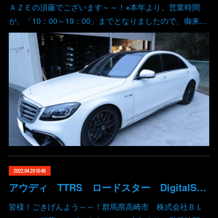
ＡＺＥの須藤でございます～～！※本年より、営業時間
が、「10：00～19：00」までとなりましたので、御来…
2022.04.29 10:48
アウディ TTRS ロードスター DigitalSpeed デジタルスピード ECUチューン バブリング アンチラグ ポップ&バーン 群馬 高崎
皆様！ごきげんよう～～！群馬県高崎市 株式会社ＢＬ