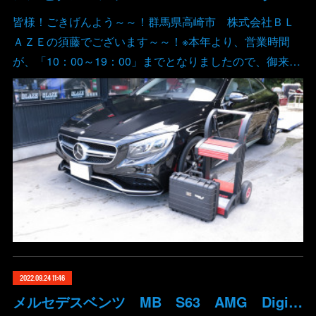
皆様！ごきげんよう～～！群馬県高崎市 株式会社ＢＬ
ＡＺＥの須藤でございます～～！※本年より、営業時間
が、「10：00～19：00」までとなりましたので、御来…
2022.09.24 11:46
メルセデスベンツ MB S63 AMG DigitalSpeed デジタルスピード ECUチューン バブリング コーディング 群馬 高崎