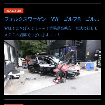
2024.09.16 01:15
フォルクスワーゲン VW ゴルフR ゴルフ7.5 デジタルスピード ECUチューニング DSG バブリング アンチラグ TVキャンセルコーディング 群馬 高崎
皆様！ごきげんよう～～！群馬県高崎市 株式会社ＢＬ
ＡＺＥの須藤でございます～～！