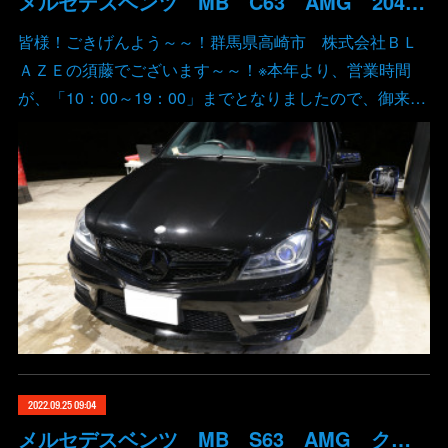
メルセデスベンツ MB C63 AMG 204 DigitalSpeed デジタルスピード ECUチューン コーディング 群馬 高崎
皆様！ごきげんよう～～！群馬県高崎市 株式会社ＢＬ
ＡＺＥの須藤でございます～～！※本年より、営業時間
が、「10：00～19：00」までとなりましたので、御来…
2022.09.25 09:04
メルセデスベンツ MB S63 AMG クーペ 4マチック 217 DigitalSpeed デジタルスピード ECUチューン バブリング コーディング 群馬 高崎