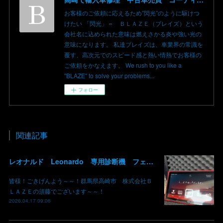
お客様のご依頼に応えるため”閃光”のように駆けつ
けたい 「閃光」＝ ＢＬＡＺＥ（ブレイズ）という
会社名に込められた意味は燃えさかる炎や強い光の
意味になります。 私達ブレイズは、車業界の常識を
覆す、高次元でのスピード感と熱い情熱でお客様の
ご依頼をかなえます。 We rush to you like a
"BLAZE" to solve your problems...
フォロー
関連記事
レオナルド Leonardo 専用診断機 フェラーリ ランボルギーニ マクラーレン ロールスロイス アストンマーチン ベントレー マセラッティ 関東 北関東 群馬 高崎
皆様！ごきげんよう～～！群馬県高崎市 株式会社Ｂ
ＬＡＺＥの須藤でございます～～！
2026.04.17 09:06