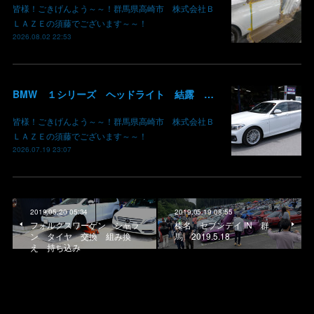
皆様！ごきげんよう～～！群馬県高崎市 株式会社Ｂ
ＬＡＺＥの須藤でございます～～！
2026.08.02 22:53
BMW １シリーズ ヘッドライト 結露 浸水 シーリング加工 水滴 株式会社BLAZE
皆様！ごきげんよう～～！群馬県高崎市 株式会社Ｂ
ＬＡＺＥの須藤でございます～～！
2026.07.19 23:07
2019.05.20 05:34
2019.05.19 08:55
フォルクスワーゲン シャラ
榛名 セブンデイ IN 群
ン タイヤ 交換 組み換
馬 2019.5.18
え 持ち込み