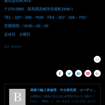
株式会社BLAZE
〒370-0865 群馬県高崎市寺尾町2498-1
TEL：027－329－7030 FAX：027－329－7031
営業時間：10:00～20：00
定休日 火曜日
修理・車検
(
587
)
高崎で輸入車修理 中古車売買 コーディングならBLAZE（ブレイズ）へ│BLAZE Total Car Support & Modify in Takasaki Gunma
お客様のご依頼に応えるため”閃光”のように駆けつ
けたい 「閃光」＝ ＢＬＡＺＥ（ブレイズ）という