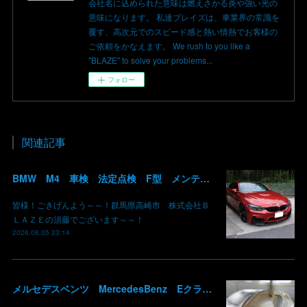
会社名に込められた意味は燃えさかる炎や強い光の
意味になります。 私達ブレイズは、車業界の常識を
覆す、高次元でのスピード感と熱い情熱でお客様の
ご依頼をかなえます。 We rush to you like a
"BLAZE" to solve your problems...
フォロー
関連記事
BMW M4 車検 法定点検 F型 メンテナンス ロアアーム 交換 群馬 高崎
皆様！ごきげんよう～～！群馬県高崎市 株式会社Ｂ
ＬＡＺＥの須藤でございます～～！
2026.08.05 23:14
メルセデスベンツ MercedesBenz Eクラス 213 板金 鈑金 修理 ドア バンパー サイドスカート クォーターパネル 保険 群馬 高崎