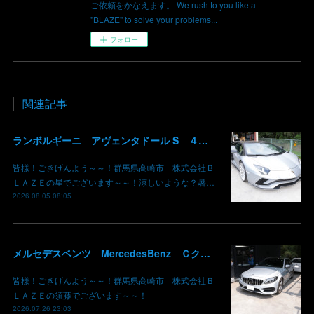
ご依頼をかなえます。 We rush to you like a
"BLAZE" to solve your problems...
フォロー
関連記事
ランボルギーニ アヴェンタドール S ４輪操舵チェックランプ点灯 修理入庫 群馬県高崎市 株式会社BLAZE
皆様！ごきげんよう～～！群馬県高崎市 株式会社Ｂ
ＬＡＺＥの星でございます～～！涼しいような？暑…
2026.08.05 08:05
メルセデスベンツ MercedesBenz Ｃクラス バッテリー サブバッテリー 交換 パナメリカーナグリル化 コマンドシステム SSD化 群馬 高崎
皆様！ごきげんよう～～！群馬県高崎市 株式会社Ｂ
ＬＡＺＥの須藤でございます～～！
2026.07.26 23:03