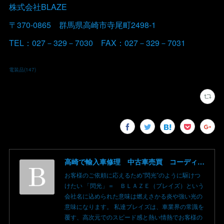
株式会社BLAZE
〒370-0865 群馬県高崎市寺尾町2498-1
TEL：027－329－7030 FAX：027－329－7031
電装品
(
147
)
高崎で輸入車修理 中古車売買 コーディングならBLAZE（ブレイズ）へ│BLAZE Total Car Support & Modify in Takasaki Gunma
お客様のご依頼に応えるため”閃光”のように駆けつ
けたい 「閃光」＝ ＢＬＡＺＥ（ブレイズ）という
会社名に込められた意味は燃えさかる炎や強い光の
意味になります。 私達ブレイズは、車業界の常識を
覆す、高次元でのスピード感と熱い情熱でお客様の