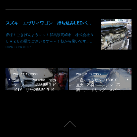
スズキ エヴリィワゴン 持ち込みLEDバルブ交換 ヘッドライト ポジション フォグ 群馬県高崎市 株式会社BLAZE
皆様！ごきげんよう～～！群馬県高崎市 株式会社Ｂ
ＬＡＺＥの星でございます～～！朝から暑いです、…
2026.07.26 00:07
2025.11.12 23:25
2025.11.09 23:27
ポルシェ Porsche マカ
日産 ニッサン 180SX
ン フロント/235/55 R 19
点火 不良 エンジン 不
101Y リヤ/255/50 R 19 …
調 アイドリング スパー…