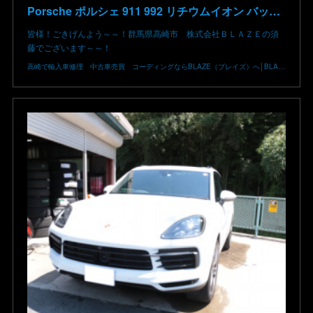
Porsche ポルシェ 911 992 リチウムイオン バッテリー 低下 修理 BMS アンロック 充電 始動 不能 9Y0915107 群馬 高崎
皆様！ごきげんよう～～！群馬県高崎市 株式会社ＢＬＡＺＥの須
藤でございます～～！
高崎で輸入車修理 中古車売買 コーディングならBLAZE（ブレイズ）へ│BLAZE Total Car Support & Modify in Takasaki Gunma