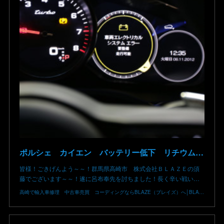
ポルシェ カイエン バッテリー低下 リチウムイオン リチウム バッテリー 車両エレクトリカルシステムエラー 充電してもエンジンがかからない 電圧降下 異常 故障 修理 交換不要 群馬 高崎
皆様！ごきげんよう～～！群馬県高崎市 株式会社ＢＬＡＺＥの須
藤でございます～～！遂に呂布奉先を討ちました！長く辛い戦い…
高崎で輸入車修理 中古車売買 コーディングならBLAZE（ブレイズ）へ│BLAZE Total Car Support & Modify in Takasaki Gunma