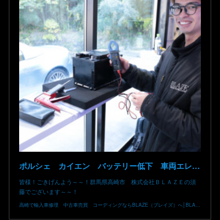
ポルシェ カイエン バッテリー低下 車両エレクトリカルシステムエラー リチウムイオンバッテリー復旧 バッテリー上がり 充電できない ポルシェ修理 現車無し修理 群馬県 高崎市 株式会社BLAZE
皆様！ごきげんよう～～！群馬県高崎市 株式会社ＢＬＡＺＥの須
藤でございます～～！
高崎で輸入車修理 中古車売買 コーディングならBLAZE（ブレイズ）へ│BLAZE Total Car Support & Modify in Takasaki Gunma