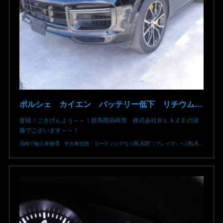
ポルシェ カイエン バッテリー低下 リチウムイオン リチウム バッテリー 車両エレクトリカルシステムエラー 充電してもエンジンがかからない 電圧降下 異常 故障 修理 交換不要 群馬 高崎
皆様！ごきげんよう～～！群馬県高崎市 株式会社ＢＬＡＺＥの須
藤でございます～～！
高崎で輸入車修理 中古車売買 コーディングならBLAZE（ブレイズ）へ│BLAZE Total Car Support & Modify in Takasaki Gunma