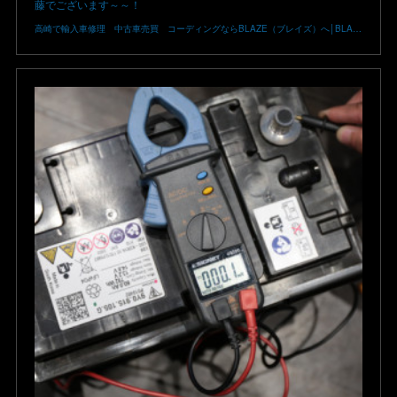
藤でございます～～！
高崎で輸入車修理 中古車売買 コーディングならBLAZE（ブレイズ）へ│BLAZE Total Car Support & Modify in Takasaki Gunma