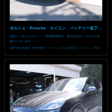
ポルシェ Porsche カイエン バッテリー低下 リチウムイオンバッテリー復旧 バッテリー上がり 充電できない 9YA E3K30型 ポルシェ修理 群馬県 高崎市
皆様！ごきげんよう～～！群馬県高崎市 株式会社ＢＬＡＺＥの須
藤でございます～～！
高崎で輸入車修理 中古車売買 コーディングならBLAZE（ブレイズ）へ│BLAZE Total Car Support & Modify in Takasaki Gunma