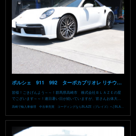
ポルシェ 911 992 ターボカブリオレ リチウムイオン バッテリー 低下 復旧 修理 充電できない ポルシェ修理 群馬 高崎
皆様！ごきげんよう～～！群馬県高崎市 株式会社ＢＬＡＺＥの星
でございます～～！連日暑い日が続いていますが、皆さんお体大…
高崎で輸入車修理 中古車売買 コーディングならBLAZE（ブレイズ）へ│BLAZE Total Car Support & Modify in Takasaki Gunma