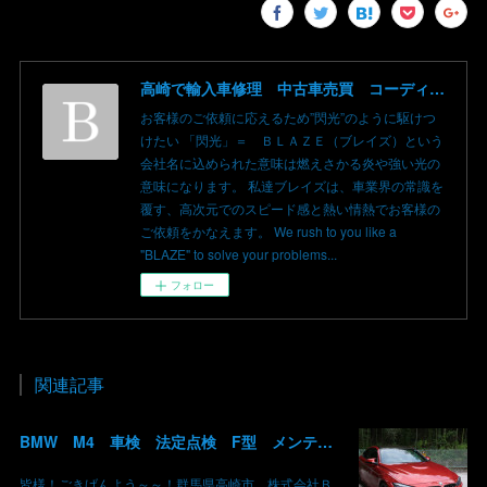
高崎で輸入車修理 中古車売買 コーディングならBLAZE（ブレイズ）へ│BLAZE Total Car Support & Modify in Takasaki Gunma
お客様のご依頼に応えるため”閃光”のように駆けつ
けたい 「閃光」＝ ＢＬＡＺＥ（ブレイズ）という
会社名に込められた意味は燃えさかる炎や強い光の
意味になります。 私達ブレイズは、車業界の常識を
覆す、高次元でのスピード感と熱い情熱でお客様の
ご依頼をかなえます。 We rush to you like a
"BLAZE" to solve your problems...
フォロー
関連記事
BMW M4 車検 法定点検 F型 メンテナンス ロアアーム 交換 群馬 高崎
皆様！ごきげんよう～～！群馬県高崎市 株式会社Ｂ