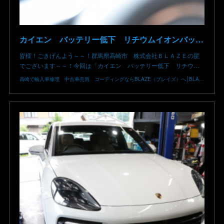
カイエン バッテリー低下 リチウムイオンバッテリー復旧 バッテリー上がり 充電できない 9YA ポルシェ修理 群馬県 高崎市
皆様！ごきげんよう～～！群馬県高崎市 株式会社ＢＬＡＺＥの星
でございます～～！今回は「カイエン バッテリー低下 リチウ…
高崎で輸入車修理 中古車売買 コーディングならBLAZE（ブレイズ）へ│BLAZE Total Car Support & Modify in Takasaki Gunma