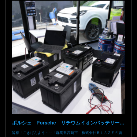
ポルシェ Porsche リチウムイオンバッテリー 低下 E3K30 E3K29 カイエン 電圧低下 バッテリー上がり 9Y0915107 9Y0915105 群馬 高崎
皆様！ごきげんよう～～！群馬県高崎市 株式会社ＢＬＡＺＥの須