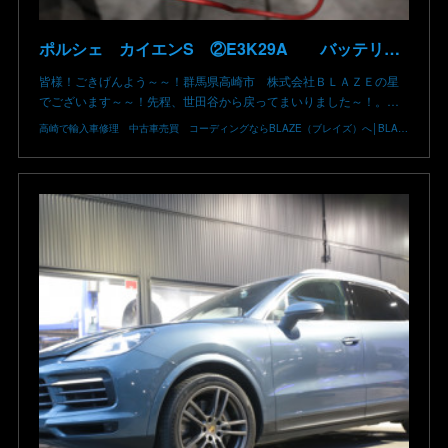
ポルシェ カイエンS ②E3K29A バッテリー低下 車両エレクトリカルシステムエラー リチウムイオンバッテリー復旧 バッテリー上がり 充電できない ポルシェ修理 群馬県 高崎市 株式会社BLAZE
皆様！ごきげんよう～～！群馬県高崎市 株式会社ＢＬＡＺＥの星
でございます～～！先程、世田谷から戻ってまいりました～！。…
高崎で輸入車修理 中古車売買 コーディングならBLAZE（ブレイズ）へ│BLAZE Total Car Support & Modify in Takasaki Gunma