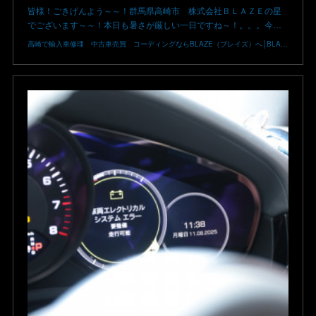
皆様！ごきげんよう～～！群馬県高崎市 株式会社ＢＬＡＺＥの星
でございます～～！本日も暑さが厳しい一日ですね～！。。。今…
高崎で輸入車修理 中古車売買 コーディングならBLAZE（ブレイズ）へ│BLAZE Total Car Support & Modify in Takasaki Gunma