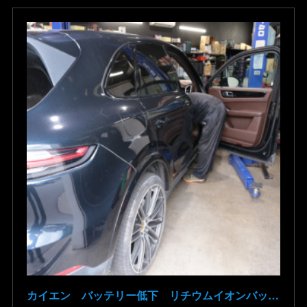
カイエン バッテリー低下 リチウムイオンバッテリー復旧 バッテリー上がり 充電できない ポルシェ修理 群馬県 高崎市