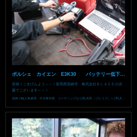
ポルシェ カイエン E3K30 バッテリー低下 車両エレクトリカルシステムエラー リチウムイオンバッテリー復旧 バッテリー上がり 充電できない ポルシェ修理 現車無し修理 群馬県 高崎市
皆様！ごきげんよう～～！群馬県高崎市 株式会社ＢＬＡＺＥの須
藤でございます～～！
高崎で輸入車修理 中古車売買 コーディングならBLAZE（ブレイズ）へ│BLAZE Total Car Support & Modify in Takasaki Gunma