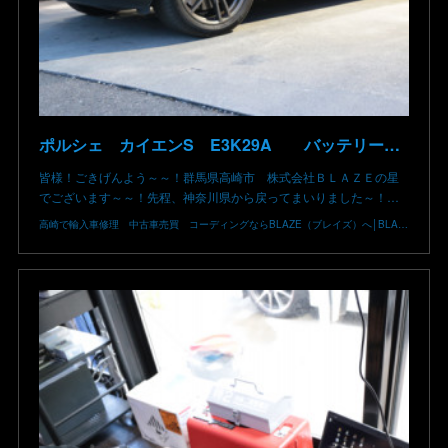
ポルシェ カイエンS E3K29A バッテリー低下 車両エレクトリカルシステムエラー リチウムイオンバッテリー復旧 バッテリー上がり 充電できない ポルシェ修理 群馬県 高崎市 株式会社BLAZE
皆様！ごきげんよう～～！群馬県高崎市 株式会社ＢＬＡＺＥの星
でございます～～！先程、神奈川県から戻ってまいりました～！…
高崎で輸入車修理 中古車売買 コーディングならBLAZE（ブレイズ）へ│BLAZE Total Car Support & Modify in Takasaki Gunma