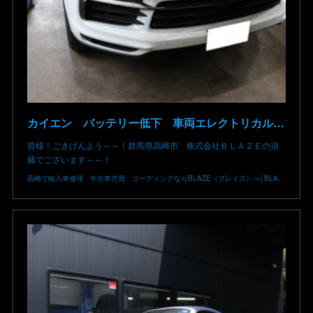
カイエン バッテリー低下 車両エレクトリカルシステムエラー 充電してもエンジンがかからない 充電できない リチウムバッテリー 復旧 バッテリー 不具合 交換不要 ポルシェ整備 群馬 高崎
皆様！ごきげんよう～～！群馬県高崎市 株式会社ＢＬＡＺＥの須
藤でございます～～！
高崎で輸入車修理 中古車売買 コーディングならBLAZE（ブレイズ）へ│BLAZE Total Car Support & Modify in Takasaki Gunma