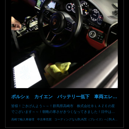
ポルシェ カイエン バッテリー低下 車両エレクトリカルシステムエラー リチウムイオンバッテリー復旧 バッテリー上がり 充電できない ポルシェ修理 現車無し修理 群馬県 高崎市 株式会社BLAZE
皆様！ごきげんよう～～！群馬県高崎市 株式会社ＢＬＡＺＥの星
でございます～～！朝晩の寒さがきつくなってきました！日中は…
高崎で輸入車修理 中古車売買 コーディングならBLAZE（ブレイズ）へ│BLAZE Total Car Support & Modify in Takasaki Gunma