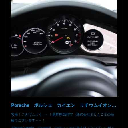
Porsche ポルシェ カイエン リチウムイオン バッテリー リチウム バッテリー バッテリー低下 エレクトリカルシステムエラー 異常 交換 修理 群馬 高崎エラー
皆様！ごきげんよう～～！群馬県高崎市 株式会社ＢＬＡＺＥの須
藤でございます～～！
高崎で輸入車修理 中古車売買 コーディングならBLAZE（ブレイズ）へ│BLAZE Total Car Support & Modify in Takasaki Gunma