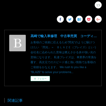
高崎で輸入車修理 中古車売買 コーディングならBLAZE（ブレイズ）へ│BLAZE Total Car Support & Modify in Takasaki Gunma
お客様のご依頼に応えるため”閃光”のように駆けつ
けたい 「閃光」＝ ＢＬＡＺＥ（ブレイズ）という
会社名に込められた意味は燃えさかる炎や強い光の
意味になります。 私達ブレイズは、車業界の常識を
覆す、高次元でのスピード感と熱い情熱でお客様の
ご依頼をかなえます。 We rush to you like a
"BLAZE" to solve your problems...
フォロー
関連記事