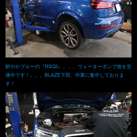
鮮やかブルーの『RSQ3』。。。ウォーターポンプ他を交
換中です！。。。BLAZE下田、作業に集中しておりま
す！