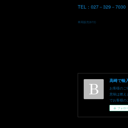
TEL：027－329－7030
車両販売
(
672
)
お客様のご
意味は燃え
でお客様のご依頼を
フォロ