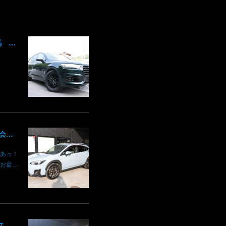
Audi アウディ Q7 販売 掲載 7人乗り リアモニター サンルーフ 車検整備2年付き 群馬 高崎
SUBARU スバル インプレッサXV 2.0i-L EyeSight AWD 御納車 GT7 群馬県高崎市 株式会社BLAZE
あっ！
お盆…
TOYOTA トヨタ ヤリス 1.5HYBRID Z 御納車 MXPH10 コーラルクリスタルシャイン 3U7 群馬県高崎市 株式会社BLAZE