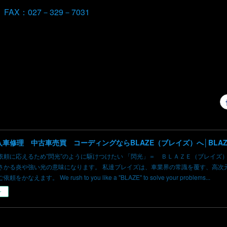
 FAX：027－329－7031
依頼に応えるため”閃光”のように駆けつけたい 「閃光」＝ ＢＬＡＺＥ（ブレイズ
さかる炎や強い光の意味になります。 私達ブレイズは、車業界の常識を覆す、高次
かなえます。 We rush to you like a "BLAZE" to solve your problems...
ー