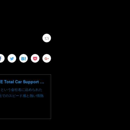
高崎で輸入車修理 中古車売買 コーディングならBLAZE（ブレイズ）へ│BLAZE Total Car Support & Modify in Takasaki Gunma
）という会社名に込められた
元でのスピード感と熱い情熱