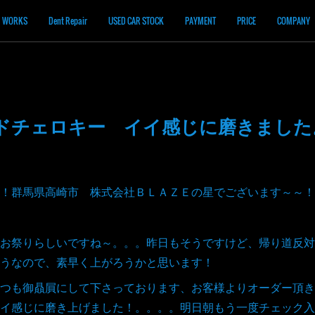
WORKS
Dent Repair
USED CAR STOCK
PAYMENT
PRICE
COMPANY
ランドチェロキー イイ感じに磨きまし
！群馬県高崎市 株式会社ＢＬＡＺＥの星でございます～～！
お祭りらしいですね～。。。昨日もそうですけど、帰り道反対
うなので、素早く上がろうかと思います！
つも御贔屓にして下さっております、お客様よりオーダー頂き
イ感じに磨き上げました！。。。。明日朝もう一度チェック入