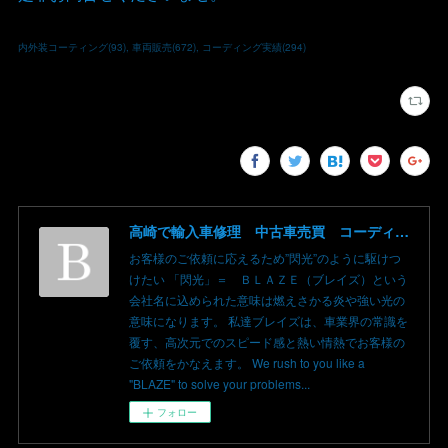
内外装コーティング
(
93
)
車両販売
(
672
)
コーディング実績
(
294
)
高崎で輸入車修理 中古車売買 コーディングならBLAZE（ブレイズ）へ│BLAZE Total Car Support & Modify in Takasaki Gunma
お客様のご依頼に応えるため”閃光”のように駆けつ
けたい 「閃光」＝ ＢＬＡＺＥ（ブレイズ）という
会社名に込められた意味は燃えさかる炎や強い光の
意味になります。 私達ブレイズは、車業界の常識を
覆す、高次元でのスピード感と熱い情熱でお客様の
ご依頼をかなえます。 We rush to you like a
"BLAZE" to solve your problems...
フォロー