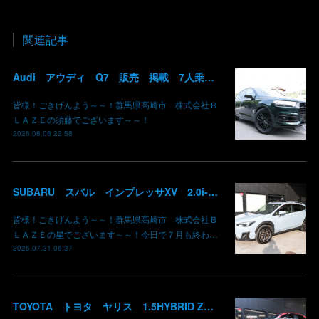
関連記事
Audi アウディ Q7 販売 掲載 7人乗り リアモニター サンルーフ 車検整備2年付き 群馬 高崎
皆様！ごきげんよう～～！群馬県高崎市 株式会社Ｂ
ＬＡＺＥの須藤でございます～～！
2026.08.06 22:58
SUBARU スバル インプレッサXV 2.0i-L EyeSight AWD 御納車 GT7 群馬県高崎市 株式会社BLAZE
皆様！ごきげんよう～～！群馬県高崎市 株式会社Ｂ
ＬＡＺＥの星でございます～～！今日で７月も終わ…
2026.07.31 06:37
TOYOTA トヨタ ヤリス 1.5HYBRID Z 御納車 MXPH10 コーラルクリスタルシャイン 3U7 群馬県高崎市 株式会社BLAZE