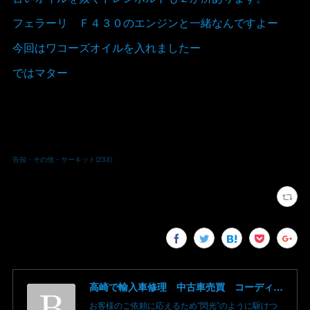
フェラーリ Ｆ４３０のエンジンと一緒なんですよー
今回はワコーズオイルを入れましたー
ではマター
告知・その他・サーキット
(
233
)
高崎で輸入車修理 中古車売買 コーディングならBLAZE（ブレイズ）へ│BLAZE Total Car Support & Modify in Takasaki Gunma
お客様のご依頼に応えるため”閃光”のように駆けつ