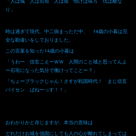
「人は城 人は石垣 人は堀 情けは味方 仇は敵な
り」
時は過ぎて現代、中二病まっただ中、 14歳の小暮は完
全な勘違いをしておりました。
この言葉を知った14歳の小暮は
「うわー 信玄こえーＷＷ 人間のこと城と思ってんよ
ー石垣になった気分で働けってことー？」
「ちょーブラックじゃん！さすが戦国時代！ まじ信玄
パイセン ぱねーっす！！」
おわかりかと存じますが、本当の意味は
どれだけお城を強固にしても人の心が離れてしまっては