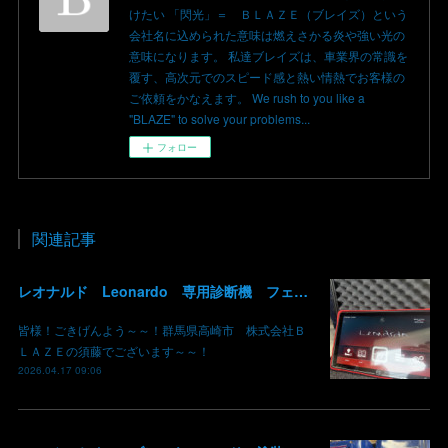
けたい 「閃光」＝ ＢＬＡＺＥ（ブレイズ）という
会社名に込められた意味は燃えさかる炎や強い光の
意味になります。 私達ブレイズは、車業界の常識を
覆す、高次元でのスピード感と熱い情熱でお客様の
ご依頼をかなえます。 We rush to you like a
"BLAZE" to solve your problems...
フォロー
関連記事
レオナルド Leonardo 専用診断機 フェラーリ ランボルギーニ マクラーレン ロールスロイス アストンマーチン ベントレー マセラッティ 関東 北関東 群馬 高崎
皆様！ごきげんよう～～！群馬県高崎市 株式会社Ｂ
ＬＡＺＥの須藤でございます～～！
2026.04.17 09:06