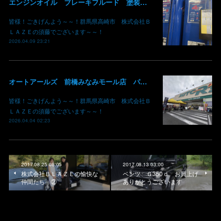
エンジンオイル ブレーキフルード 塗装用シンナー あります！ 価格現状維持 価格吸収 原油不足 値段高騰 群馬 高崎
皆様！ごきげんよう～～！群馬県高崎市 株式会社Ｂ
ＬＡＺＥの須藤でございます～～！
2026.04.09 23:21
オートアールズ 前橋みなみモール店 パワーモールフェス イベント デントリペア 鈑金修理 塗装 出店 キズ へこみ 国産車 輸入車 雹 群馬 高崎 前橋
皆様！ごきげんよう～～！群馬県高崎市 株式会社Ｂ
ＬＡＺＥの須藤でございます～～！
2026.04.04 02:23
2017.08.25 08:05
2017.08.13 03:00
株式会社ＢＬＡＺＥの愉快な
ベンツ Ｇ350ｄ お買上げ
仲間たち ②
ありがとうございます