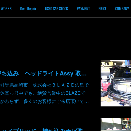
WORKS
Dent Repair
USED CAR STOCK
PAYMENT
PRICE
COMPANY
トヨタ アクア 持ち込み ヘッドライトAssy 取り付け
群馬県高崎市 株式会社ＢＬＡＺＥの星で
休真っ只中でも、絶賛営業中のBLAZEで
かわらず、多くのお客様にご来店頂いて…
ホンダ ヴェゼル ハイブリッド 持ち込みナビ取り付け ボディコーティング施工