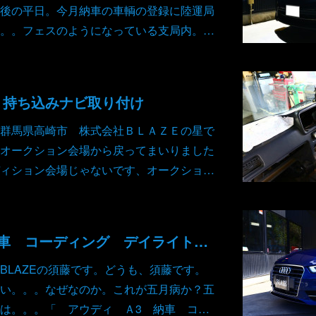
後の平日。今月納車の車輌の登録に陸運局
。。フェスのようになっている支局内。…
 持ち込みナビ取り付け
群馬県高崎市 株式会社ＢＬＡＺＥの星で
オークション会場から戻ってまいりました
ィション会場じゃないです、オークショ…
アウディ Ａ3 納車 コーディング デイライト カミングホーム リービングホーム ラップタイマー ヘッドライトウォッシャー ニードルスイープ
BLAZEの須藤です。どうも、須藤です。
い。。。なぜなのか。これが五月病か？五
は。。。「 アウディ Ａ3 納車 コ…