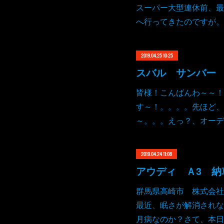
スーパー大型連休前、最
へ行ってきたのですが。
2019.04.25 10:25
スバル サンバー
皆様！こんばんわ～～！
す～！。。。。先ほど、
～。。。えっ？、オーデ
2019.04.24 11:08
群馬県高崎市 株式会社
最近、眠さが解消されな
月病なのか？さて、本日