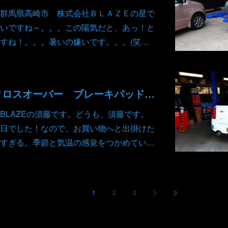
群馬県高崎市 株式会社ＢＬＡＺＥの星で
いですね～。。。この陽気だと、あっ！と
すね！。。。暑いの嫌いです。。。(笑…
ミニ クーパー クロスオーバー ブレーキパッド ローター センサー 持込み 交換
BLAZEの須藤です。どうも、須藤です。
日でした！なので、お買い物へと出掛けた
すぎる。季節と気温の感覚をつかめてい…
1
2
3