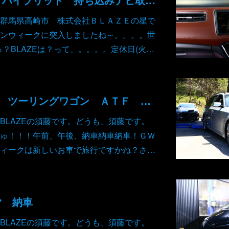
群馬県高崎市 株式会社ＢＬＡＺＥの星で
ンウィークに突入しましたね～。。。。世
？BLAZEは？って、。。。。定休日(火…
ＢＭＷ 3シリーズ ツーリングワゴン ＡＴＦ ストレーナー 交換 ワコーズ
BLAZEの須藤です。どうも、須藤です。
ゅ！！！午前、午後、納車納車納車！ＧＷ
ィークは新しいお車で旅行ですかね？さ…
マ 納車
BLAZEの須藤です。どうも、須藤です。