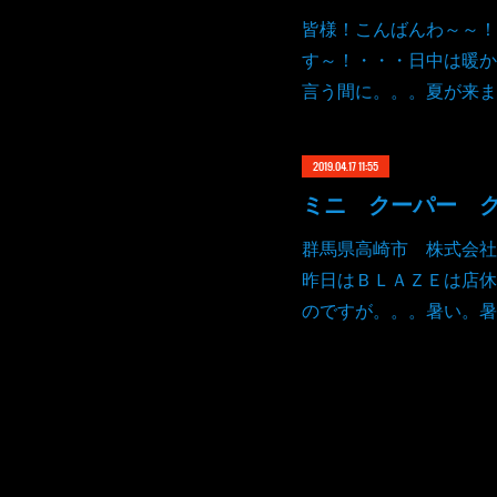
皆様！こんばんわ～～！
す～！・・・日中は暖か
言う間に。。。夏が来ま
2019.04.17 11:55
群馬県高崎市 株式会社
昨日はＢＬＡＺＥは店休
のですが。。。暑い。暑