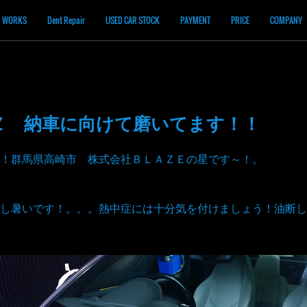
WORKS
Dent Repair
USED CAR STOCK
PAYMENT
PRICE
COMPANY
Ｚ 納車に向けて磨いてます！！
！群馬県高崎市 株式会社ＢＬＡＺＥの星です～！。
し暑いです！。。。熱中症には十分気を付けましょう！油断し