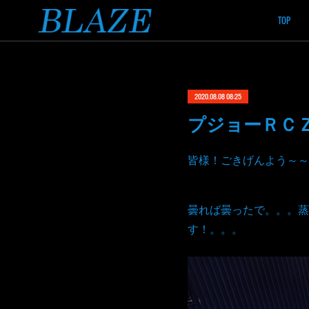
TOP
2020.08.08 08:25
プジョーＲＣ
皆様！ごきげんよう～～
曇れば曇ったで。。。蒸
す！。。。