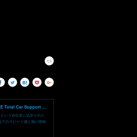
高崎で輸入車修理 中古車売買 コーディングならBLAZE（ブレイズ）へ│BLAZE Total Car Support & Modify in Takasaki Gunma
）という会社名に込められた
元でのスピード感と熱い情熱