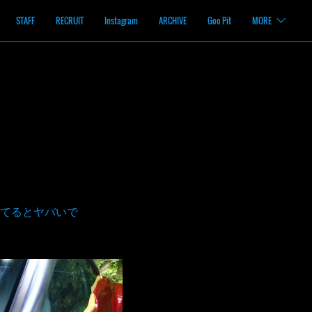
STAFF
RECRUIT
Instagram
ARCHIVE
Goo Pit
MORE
てるとヤバいで