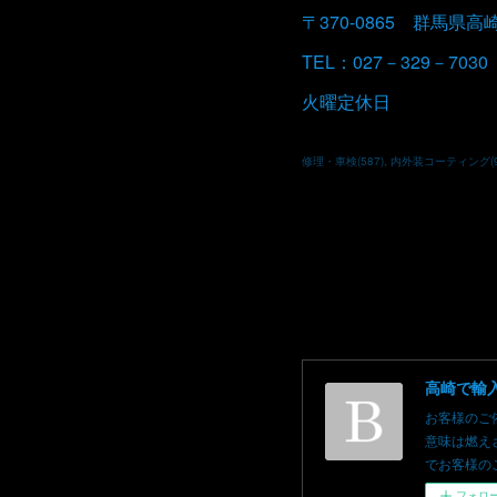
〒370-0865 群馬県高
TEL：027－329－7030
火曜定休日
修理・車検
(
587
)
内外装コーティング
(
お客様のご
意味は燃え
でお客様のご依頼を
フォロ