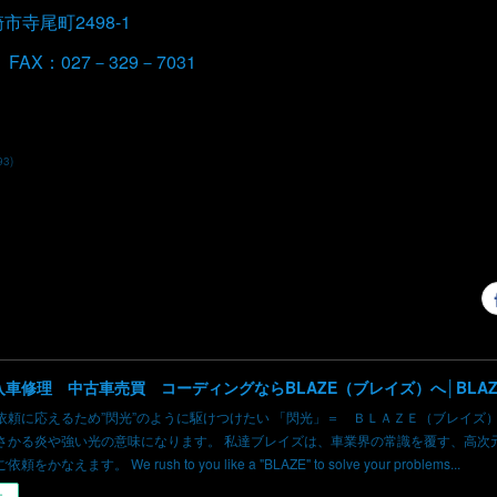
崎市寺尾町2498-1
 FAX：027－329－7031
93
)
依頼に応えるため”閃光”のように駆けつけたい 「閃光」＝ ＢＬＡＺＥ（ブレイズ
さかる炎や強い光の意味になります。 私達ブレイズは、車業界の常識を覆す、高次
かなえます。 We rush to you like a "BLAZE" to solve your problems...
ー