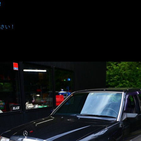
！
さい！