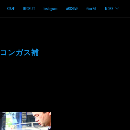
STAFF
RECRUIT
Instagram
ARCHIVE
Goo Pit
MORE
アコンガス補