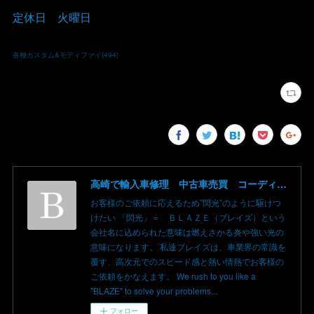
定休日 火曜日
各種カスタム&モディファイ
(
494
)
高崎で輸入車修理 中古車売買 コーディングならBLAZE（ブレイズ）へ│BLAZE Total Car Support & Modify in Takasaki Gunma
お客様のご依頼に応えるため”閃光”のように駆けつ
けたい 「閃光」＝ ＢＬＡＺＥ（ブレイズ）という
会社名に込められた意味は燃えさかる炎や強い光の
意味になります。 私達ブレイズは、車業界の常識を
覆す、高次元でのスピード感と熱い情熱でお客様の
ご依頼をかなえます。 We rush to you like a
"BLAZE" to solve your problems...
フォロー