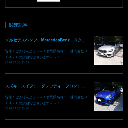
関連記事
メルセデスベンツ MercedesBenz Ｃクラス バッテリー サブバッテリー 交換 パナメリカーナグリル化 コマンドシステム SSD化 群馬 高崎
皆様！ごきげんよう～～！群馬県高崎市 株式会社Ｂ
ＬＡＺＥの須藤でございます～～！
2026.07.26 23:03
スズキ スイフト グレッディ フロントリップスポイラー リアウイング 塗装 カーボン クリア 持込み部品 取り付け 群馬 高崎
皆様！ごきげんよう～～！群馬県高崎市 株式会社Ｂ
ＬＡＺＥの須藤でございます～～！
2026.07.22 23:10