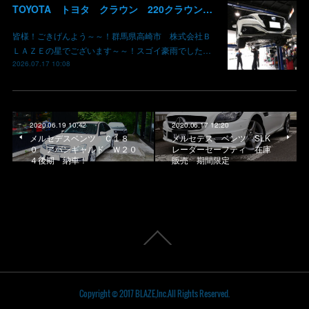
TOYOTA トヨタ クラウン 220クラウン 持ち込みマフラー交換 群馬県高崎市 株式会社BLAZE
皆様！ごきげんよう～～！群馬県高崎市 株式会社Ｂ
ＬＡＺＥの星でございます～～！スゴイ豪雨でした…
2026.07.17 10:08
2020.06.19 10:42
2020.06.17 12:20
メルセデスベンツ Ｃ１８
メルセデス ベンツ SLK
０ アバンギャルド Ｗ２０
レーダーセーフティ 在庫
４後期 納車！
販売 期間限定
Copyright © 2017 BLAZE,Inc.All Rights Reserved.