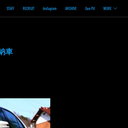
STAFF
RECRUIT
Instagram
ARCHIVE
Goo Pit
MORE
納車