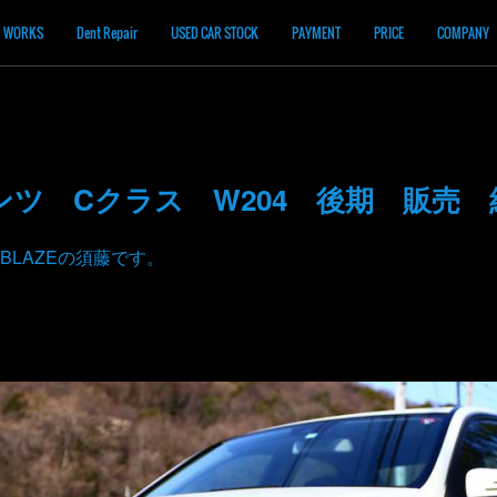
WORKS
Dent Repair
USED CAR STOCK
PAYMENT
PRICE
COMPANY
ツ Cクラス W204 後期 販売 
BLAZEの須藤です。