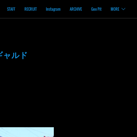
STAFF
RECRUIT
Instagram
ARCHIVE
Goo Pit
MORE
ギャルド