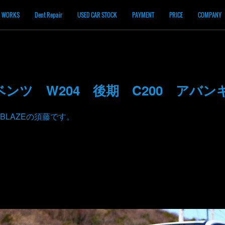
WORKS
Dent Repair
USED CAR STOCK
PAYMENT
PRICE
COMPANY
ンツ W204 後期 C200 アバン
BLAZEの須藤です。