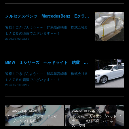
メルセデスベンツ MercedesBenz Eクラス 213 板金 鈑金 修理 ドア バンパー サイドスカート クォーターパネル 保険 群馬 高崎
皆様！ごきげんよう～～！群馬県高崎市 株式会社Ｂ
ＬＡＺＥの須藤でございます～～！
2026.08.02 22:53
BMW １シリーズ ヘッドライト 結露 浸水 シーリング加工 水滴 株式会社BLAZE
皆様！ごきげんよう～～！群馬県高崎市 株式会社Ｂ
ＬＡＺＥの須藤でございます～～！
2026.07.19 23:07
2020.04.20 12:30
2020.04.18 10:20
ワーゲン シロッコ ドライ
ポルシェ カイエン ヘッド
ブシャフト修理
ライト 点灯不良 ハーネ
ス 交換