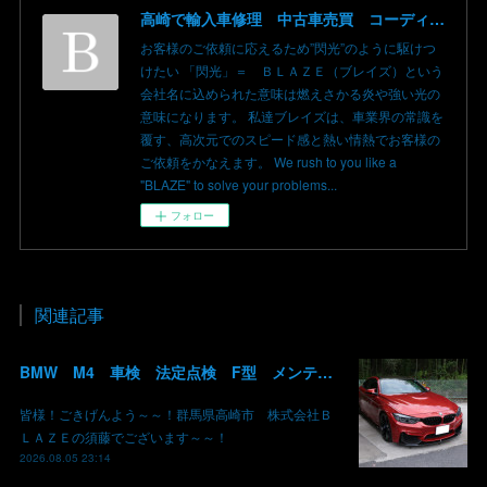
高崎で輸入車修理 中古車売買 コーディングならBLAZE（ブレイズ）へ│BLAZE Total Car Support & Modify in Takasaki Gunma
お客様のご依頼に応えるため”閃光”のように駆けつ
けたい 「閃光」＝ ＢＬＡＺＥ（ブレイズ）という
会社名に込められた意味は燃えさかる炎や強い光の
意味になります。 私達ブレイズは、車業界の常識を
覆す、高次元でのスピード感と熱い情熱でお客様の
ご依頼をかなえます。 We rush to you like a
"BLAZE" to solve your problems...
フォロー
関連記事
BMW M4 車検 法定点検 F型 メンテナンス ロアアーム 交換 群馬 高崎
皆様！ごきげんよう～～！群馬県高崎市 株式会社Ｂ
ＬＡＺＥの須藤でございます～～！
2026.08.05 23:14