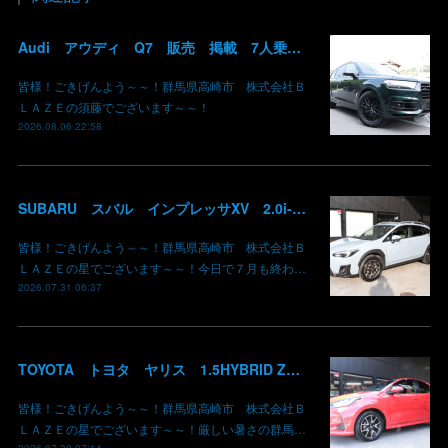
Audi アウディ Q7 販売 掲載 7人乗り リアモニター サンルーフ 車検整備2年付き 群馬 高崎
皆様！ごきげんよう～～！群馬県高崎市 株式会社Ｂ
ＬＡＺＥの須藤でございます～～！
2026.08.06 22:58
SUBARU スバル インプレッサXV 2.0i-L EyeSight AWD 御納車 GT7 群馬県高崎市 株式会社BLAZE
皆様！ごきげんよう～～！群馬県高崎市 株式会社Ｂ
ＬＡＺＥの星でございます～～！今日で７月も終わ…
2026.07.31 06:37
TOYOTA トヨタ ヤリス 1.5HYBRID Z 御納車 MXPH10 コーラルクリスタルシャイン 3U7 群馬県高崎市 株式会社BLAZE
皆様！ごきげんよう～～！群馬県高崎市 株式会社Ｂ
ＬＡＺＥの星でございます～～！厳しい暑さの群馬…