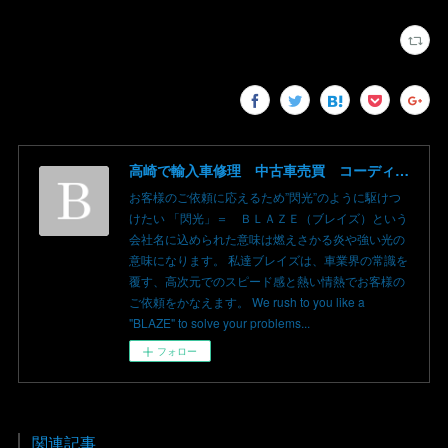
高崎で輸入車修理 中古車売買 コーディングならBLAZE（ブレイズ）へ│BLAZE Total Car Support & Modify in Takasaki Gunma
お客様のご依頼に応えるため”閃光”のように駆けつ
けたい 「閃光」＝ ＢＬＡＺＥ（ブレイズ）という
会社名に込められた意味は燃えさかる炎や強い光の
意味になります。 私達ブレイズは、車業界の常識を
覆す、高次元でのスピード感と熱い情熱でお客様の
ご依頼をかなえます。 We rush to you like a
"BLAZE" to solve your problems...
フォロー
関連記事