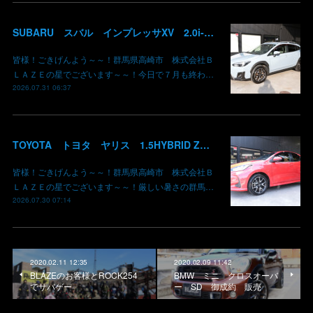
SUBARU スバル インプレッサXV 2.0i-L EyeSight AWD 御納車 GT7 群馬県高崎市 株式会社BLAZE
皆様！ごきげんよう～～！群馬県高崎市 株式会社Ｂ
ＬＡＺＥの星でございます～～！今日で７月も終わ…
2026.07.31 06:37
TOYOTA トヨタ ヤリス 1.5HYBRID Z 御納車 MXPH10 コーラルクリスタルシャイン 3U7 群馬県高崎市 株式会社BLAZE
皆様！ごきげんよう～～！群馬県高崎市 株式会社Ｂ
ＬＡＺＥの星でございます～～！厳しい暑さの群馬…
2026.07.30 07:14
2020.02.11 12:35
2020.02.09 11:42
BLAZEのお客様とROCK254
BMW ミニ クロスオーバ
でサバゲー
ー SD 御成約 販売