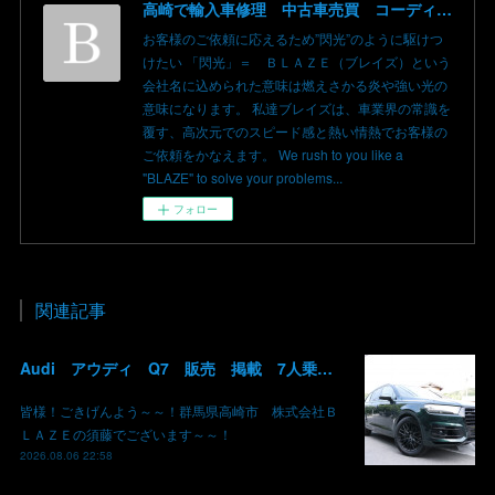
高崎で輸入車修理 中古車売買 コーディングならBLAZE（ブレイズ）へ│BLAZE Total Car Support & Modify in Takasaki Gunma
お客様のご依頼に応えるため”閃光”のように駆けつ
けたい 「閃光」＝ ＢＬＡＺＥ（ブレイズ）という
会社名に込められた意味は燃えさかる炎や強い光の
意味になります。 私達ブレイズは、車業界の常識を
覆す、高次元でのスピード感と熱い情熱でお客様の
ご依頼をかなえます。 We rush to you like a
"BLAZE" to solve your problems...
フォロー
関連記事
Audi アウディ Q7 販売 掲載 7人乗り リアモニター サンルーフ 車検整備2年付き 群馬 高崎
皆様！ごきげんよう～～！群馬県高崎市 株式会社Ｂ
ＬＡＺＥの須藤でございます～～！
2026.08.06 22:58