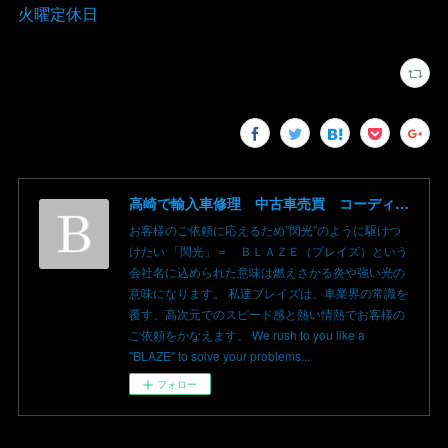
火曜定休日
高崎で輸入車修理 中古車売買 コーディングならBLAZE（ブレイズ）へ│BLAZE Total Car Support & Modify in Takasaki Gunma
お客様のご依頼に応えるため”閃光”のように駆けつ
けたい 「閃光」＝ ＢＬＡＺＥ（ブレイズ）という
会社名に込められた意味は燃えさかる炎や強い光の
意味になります。 私達ブレイズは、車業界の常識を
覆す、高次元でのスピード感と熱い情熱でお客様の
ご依頼をかなえます。 We rush to you like a
"BLAZE" to solve your problems...
フォロー