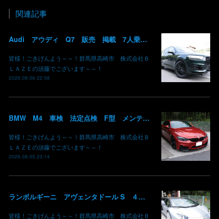
関連記事
Audi アウディ Q7 販売 掲載 7人乗り リアモニター サンルーフ 車検整備2年付き 群馬 高崎
皆様！ごきげんよう～～！群馬県高崎市 株式会社Ｂ
ＬＡＺＥの須藤でございます～～！
2026.08.06 22:58
BMW M4 車検 法定点検 F型 メンテナンス ロアアーム 交換 群馬 高崎
皆様！ごきげんよう～～！群馬県高崎市 株式会社Ｂ
ＬＡＺＥの須藤でございます～～！
2026.08.05 23:14
ランボルギーニ アヴェンタドール S ４輪操舵チェックランプ点灯 修理入庫 群馬県高崎市 株式会社BLAZE
皆様！ごきげんよう～～！群馬県高崎市 株式会社Ｂ