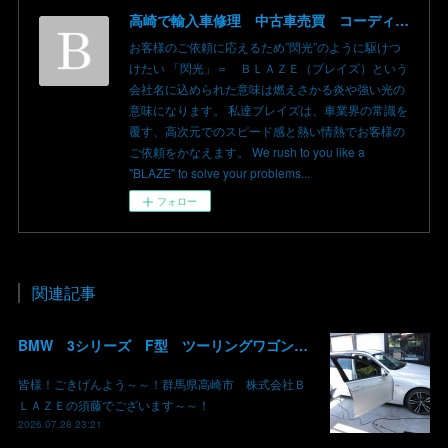
高崎で輸入車修理 中古車売買 コーディングならBLAZE（ブレイズ）へ│BLAZE Total Car Support & Modify in Takasaki Gunma
お客様のご依頼に応えるため”閃光”のように駆けつ
けたい 「閃光」＝ ＢＬＡＺＥ（ブレイズ）という
会社名に込められた意味は燃えさかる炎や強い光の
意味になります。 私達ブレイズは、車業界の常識を
覆す、高次元でのスピード感と熱い情熱でお客様の
ご依頼をかなえます。 We rush to you like a
"BLAZE" to solve your problems...
フォロー
関連記事
BMW 3シリーズ F型 ツーリングワゴン コーディング デイライト 有効化 群馬 高崎
皆様！ごきげんよう～～！群馬県高崎市 株式会社Ｂ
ＬＡＺＥの須藤でございます～～！
2026.07.28 23:21