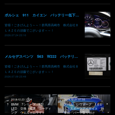
ポルシェ 911 カイエン バッテリー低下 車両エレクトリカルシステムエラー リチウムイオンバッテリー復旧 バッテリー上がり 充電できない ポルシェ修理 現車無し修理 群馬県 高崎 株式会社BLAZE
皆様！ごきげんよう～～！群馬県高崎市 株式会社Ｂ
ＬＡＺＥの須藤でございます～～！
2026.07.24 23:10
メルセデスベンツ S63 W222 バッテリー低下 車両エレクトリカルシステムエラー リチウムイオンバッテリー復旧 バッテリー上がり 充電できない ベンツ修理 現車無し修理 群馬県 高崎
皆様！ごきげんよう～～！群馬県高崎市 株式会社Ｂ
ＬＡＺＥの須藤でございます～～！
2026.07.09 23:49
2019.12.23 10:34
2019.12.21 07:55
BMW 7シリーズ F型
スバル レヴォーグ 1.6Ｓ
LED 交換 電球 コーディ
Ｔｉスポーツアイサイト 納
ング ウエルカムライト
車前 パーツ取り付け