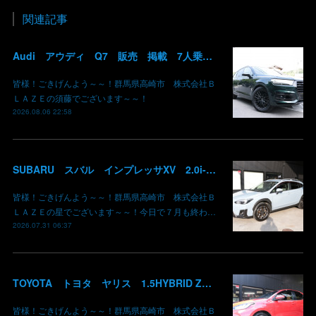
関連記事
Audi アウディ Q7 販売 掲載 7人乗り リアモニター サンルーフ 車検整備2年付き 群馬 高崎
皆様！ごきげんよう～～！群馬県高崎市 株式会社Ｂ
ＬＡＺＥの須藤でございます～～！
2026.08.06 22:58
SUBARU スバル インプレッサXV 2.0i-L EyeSight AWD 御納車 GT7 群馬県高崎市 株式会社BLAZE
皆様！ごきげんよう～～！群馬県高崎市 株式会社Ｂ
ＬＡＺＥの星でございます～～！今日で７月も終わ…
2026.07.31 06:37
TOYOTA トヨタ ヤリス 1.5HYBRID Z 御納車 MXPH10 コーラルクリスタルシャイン 3U7 群馬県高崎市 株式会社BLAZE
皆様！ごきげんよう～～！群馬県高崎市 株式会社Ｂ