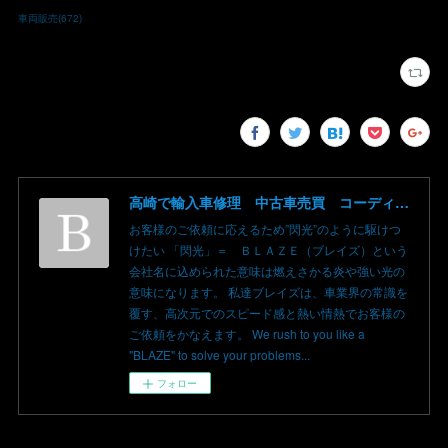
車両販売
(
672
)
高崎で輸入車修理 中古車売買 コーディングならBLAZE（ブレイズ）へ│BLAZE Total Car Support & Modify in Takasaki Gunma
お客様のご依頼に応えるため”閃光”のように駆けつ
けたい 「閃光」＝ ＢＬＡＺＥ（ブレイズ）という
会社名に込められた意味は燃えさかる炎や強い光の
意味になります。 私達ブレイズは、車業界の常識を
覆す、高次元でのスピード感と熱い情熱でお客様の
ご依頼をかなえます。 We rush to you like a
"BLAZE" to solve your problems...
フォロー