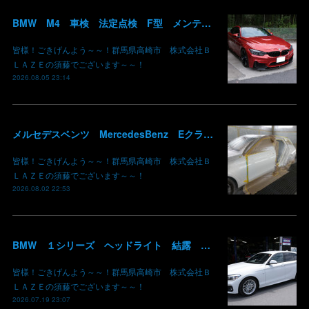
BMW M4 車検 法定点検 F型 メンテナンス ロアアーム 交換 群馬 高崎
皆様！ごきげんよう～～！群馬県高崎市 株式会社Ｂ
ＬＡＺＥの須藤でございます～～！
2026.08.05 23:14
メルセデスベンツ MercedesBenz Eクラス 213 板金 鈑金 修理 ドア バンパー サイドスカート クォーターパネル 保険 群馬 高崎
皆様！ごきげんよう～～！群馬県高崎市 株式会社Ｂ
ＬＡＺＥの須藤でございます～～！
2026.08.02 22:53
BMW １シリーズ ヘッドライト 結露 浸水 シーリング加工 水滴 株式会社BLAZE
皆様！ごきげんよう～～！群馬県高崎市 株式会社Ｂ
ＬＡＺＥの須藤でございます～～！
2026.07.19 23:07