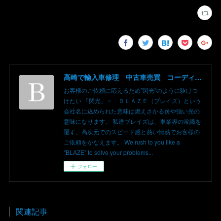
高崎で輸入車修理 中古車売買 コーディングならBLAZE（ブレイズ）へ│BLAZE Total Car Support & Modify in Takasaki Gunma
お客様のご依頼に応えるため”閃光”のように駆けつ
けたい 「閃光」＝ ＢＬＡＺＥ（ブレイズ）という
会社名に込められた意味は燃えさかる炎や強い光の
意味になります。 私達ブレイズは、車業界の常識を
覆す、高次元でのスピード感と熱い情熱でお客様の
ご依頼をかなえます。 We rush to you like a
"BLAZE" to solve your problems...
フォロー
関連記事