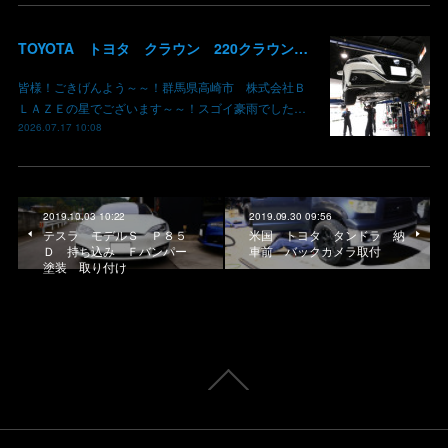
TOYOTA トヨタ クラウン 220クラウン 持ち込みマフラー交換 群馬県高崎市 株式会社BLAZE
皆様！ごきげんよう～～！群馬県高崎市 株式会社Ｂ
ＬＡＺＥの星でございます～～！スゴイ豪雨でした…
2026.07.17 10:08
2019.10.03 10:22
2019.09.30 09:56
テスラ モデルＳ Ｐ８５
米国 トヨタ タンドラ 納
Ｄ 持ち込み Ｆバンパー
車前 バックカメラ取付
塗装 取り付け