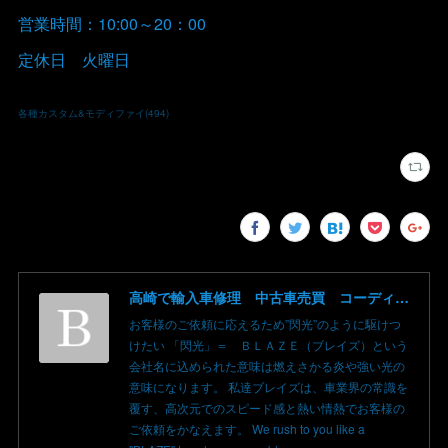
営業時間：10:00～20：00
定休日 火曜日
各種カスタム&モディファイ
(
494
)
高崎で輸入車修理 中古車売買 コーディングならBLAZE（ブレイズ）へ│BLAZE Total Car Support & Modify in Takasaki Gunma
お客様のご依頼に応えるため”閃光”のように駆けつ
けたい 「閃光」＝ ＢＬＡＺＥ（ブレイズ）という
会社名に込められた意味は燃えさかる炎や強い光の
意味になります。 私達ブレイズは、車業界の常識を
覆す、高次元でのスピード感と熱い情熱でお客様の
ご依頼をかなえます。 We rush to you like a