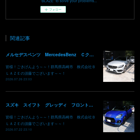
"BLAZE" to solve your problems...
フォロー
関連記事
メルセデスベンツ MercedesBenz Ｃクラス バッテリー サブバッテリー 交換 パナメリカーナグリル化 コマンドシステム SSD化 群馬 高崎
皆様！ごきげんよう～～！群馬県高崎市 株式会社Ｂ
ＬＡＺＥの須藤でございます～～！
2026.07.26 23:03
スズキ スイフト グレッディ フロントリップスポイラー リアウイング 塗装 カーボン クリア 持込み部品 取り付け 群馬 高崎
皆様！ごきげんよう～～！群馬県高崎市 株式会社Ｂ
ＬＡＺＥの須藤でございます～～！
2026.07.22 23:10