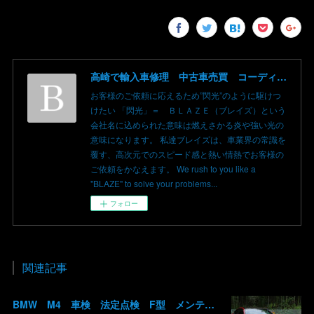
高崎で輸入車修理 中古車売買 コーディングならBLAZE（ブレイズ）へ│BLAZE Total Car Support & Modify in Takasaki Gunma
お客様のご依頼に応えるため”閃光”のように駆けつ
けたい 「閃光」＝ ＢＬＡＺＥ（ブレイズ）という
会社名に込められた意味は燃えさかる炎や強い光の
意味になります。 私達ブレイズは、車業界の常識を
覆す、高次元でのスピード感と熱い情熱でお客様の
ご依頼をかなえます。 We rush to you like a
"BLAZE" to solve your problems...
フォロー
関連記事
BMW M4 車検 法定点検 F型 メンテナンス ロアアーム 交換 群馬 高崎