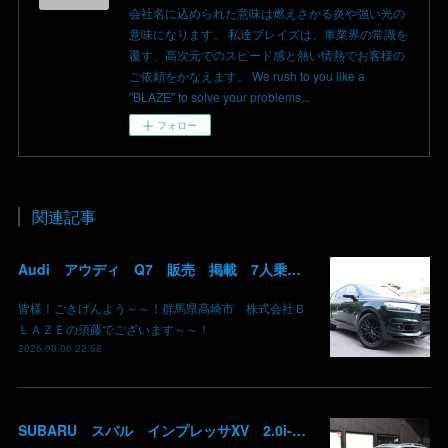
会社名に込められた意味は燃えさかる炎や強い光の
意味になります。 私達ブレイズは、車業界の常識を
覆す、高次元でのスピード感と熱い情熱でお客様の
ご依頼をかなえます。 We rush to you like a
"BLAZE" to solve your problems...
フォロー
関連記事
Audi アウディ Q7 販売 掲載 7人乗り リアモニター サンルーフ 車検整備2年付き 群馬 高崎
皆様！ごきげんよう～～！群馬県高崎市 株式会社Ｂ
ＬＡＺＥの須藤でございます～～！
2026.08.06 22:58
SUBARU スバル インプレッサXV 2.0i-L EyeSight AWD 御納車 GT7 群馬県高崎市 株式会社BLAZE