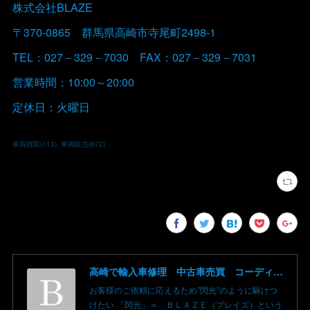
株式会社BLAZE
〒370-0865 群馬県高崎市寺尾町2498-1
TEL：027－329－7030 FAX：027－329－7031
営業時間：10:00～20:00
定休日：火曜日
車両買取
(
113
)
車両販売
(
672
)
高崎で輸入車修理 中古車売買 コーディングならBLAZE（ブレイズ）へ│BLAZE Total Car Support & Modify in Takasaki Gunma
お客様のご依頼に応えるため”閃光”のように駆けつ
けたい 「閃光」＝ ＢＬＡＺＥ（ブレイズ）という