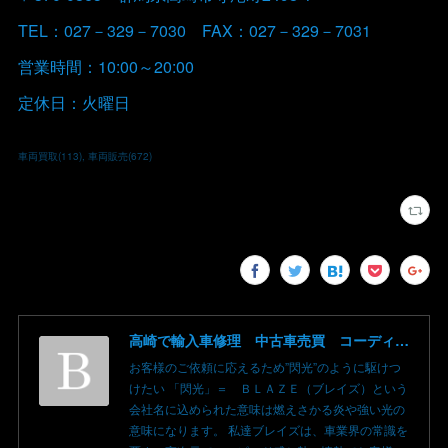
TEL：027－329－7030 FAX：027－329－7031
営業時間：10:00～20:00
定休日：火曜日
車両買取
(
113
)
車両販売
(
672
)
高崎で輸入車修理 中古車売買 コーディングならBLAZE（ブレイズ）へ│BLAZE Total Car Support & Modify in Takasaki Gunma
お客様のご依頼に応えるため”閃光”のように駆けつ
けたい 「閃光」＝ ＢＬＡＺＥ（ブレイズ）という
会社名に込められた意味は燃えさかる炎や強い光の
意味になります。 私達ブレイズは、車業界の常識を