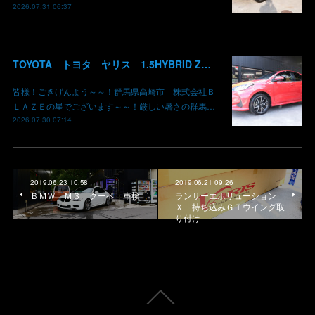
2026.07.31 06:37
TOYOTA トヨタ ヤリス 1.5HYBRID Z 御納車 MXPH10 コーラルクリスタルシャイン 3U7 群馬県高崎市 株式会社BLAZE
皆様！ごきげんよう～～！群馬県高崎市 株式会社Ｂ
ＬＡＺＥの星でございます～～！厳しい暑さの群馬…
2026.07.30 07:14
2019.06.23 10:58
2019.06.21 09:26
ＢＭＷ Ｍ３ クーペ 車検
ランサーエボリューション
Ｘ 持ち込みＧＴウイング取
り付け