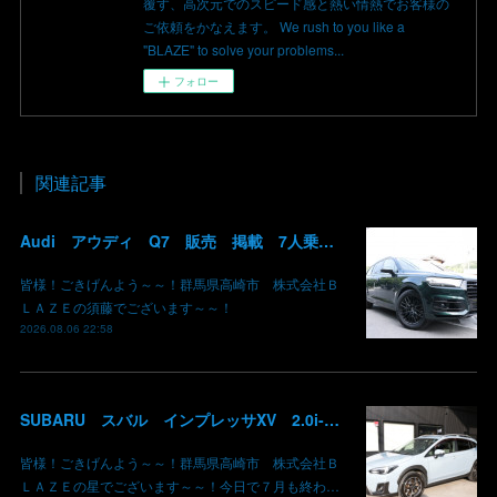
覆す、高次元でのスピード感と熱い情熱でお客様の
ご依頼をかなえます。 We rush to you like a
"BLAZE" to solve your problems...
フォロー
関連記事
Audi アウディ Q7 販売 掲載 7人乗り リアモニター サンルーフ 車検整備2年付き 群馬 高崎
皆様！ごきげんよう～～！群馬県高崎市 株式会社Ｂ
ＬＡＺＥの須藤でございます～～！
2026.08.06 22:58
SUBARU スバル インプレッサXV 2.0i-L EyeSight AWD 御納車 GT7 群馬県高崎市 株式会社BLAZE
皆様！ごきげんよう～～！群馬県高崎市 株式会社Ｂ
ＬＡＺＥの星でございます～～！今日で７月も終わ…