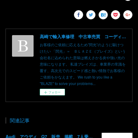
高崎で輸入車修理 中古車売買 コーディングならBLAZE（ブレイズ）へ│BLAZE Total Car Support & Modify in Takasaki Gunma
お客様のご依頼に応えるため”閃光”のように駆けつ
けたい 「閃光」＝ ＢＬＡＺＥ（ブレイズ）という
会社名に込められた意味は燃えさかる炎や強い光の
意味になります。 私達ブレイズは、車業界の常識を
覆す、高次元でのスピード感と熱い情熱でお客様の
ご依頼をかなえます。 We rush to you like a
"BLAZE" to solve your problems...
フォロー
関連記事
Audi アウディ Q7 販売 掲載 7人乗り リアモニター サンルーフ 車検整備2年付き 群馬 高崎