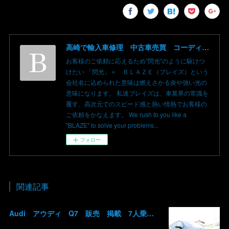
高崎で輸入車修理 中古車売買 コーディングならBLAZE（ブレイズ）へ│BLAZE Total Car Support & Modify in Takasaki Gunma
お客様のご依頼に応えるため”閃光”のように駆けつ
けたい 「閃光」＝ ＢＬＡＺＥ（ブレイズ）という
会社名に込められた意味は燃えさかる炎や強い光の
意味になります。 私達ブレイズは、車業界の常識を
覆す、高次元でのスピード感と熱い情熱でお客様の
ご依頼をかなえます。 We rush to you like a
"BLAZE" to solve your problems...
フォロー
関連記事
Audi アウディ Q7 販売 掲載 7人乗り リアモニター サンルーフ 車検整備2年付き 群馬 高崎