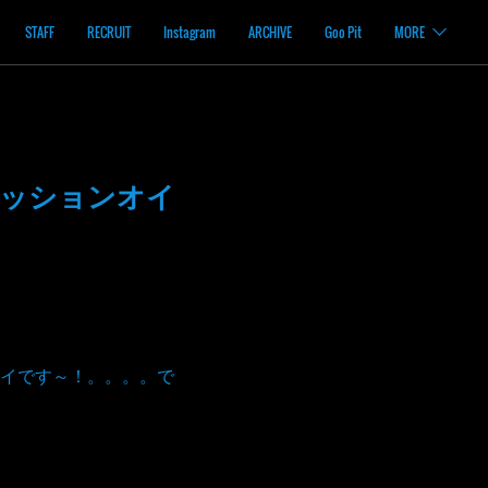
STAFF
RECRUIT
Instagram
ARCHIVE
Goo Pit
MORE
ミッションオイ
イです～！。。。。で