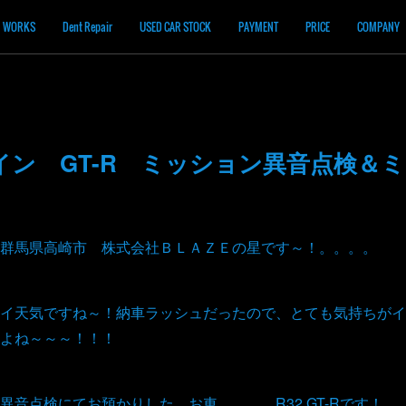
WORKS
Dent Repair
USED CAR STOCK
PAYMENT
PRICE
COMPANY
ライン GT-R ミッション異音点検＆
群馬県高崎市 株式会社ＢＬＡＺＥの星です～！。。。。
イ天気ですね～！納車ラッシュだったので、とても気持ちがイ
よね～～～！！！
音点検にてお預かりした、お車。。。。R32 GT-Rです！