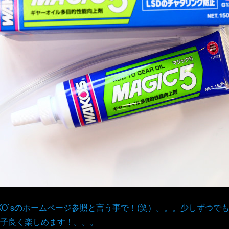
KO`sのホームページ参照と言う事で！(笑）。。。少しずつで
子良く楽しめます！。。。