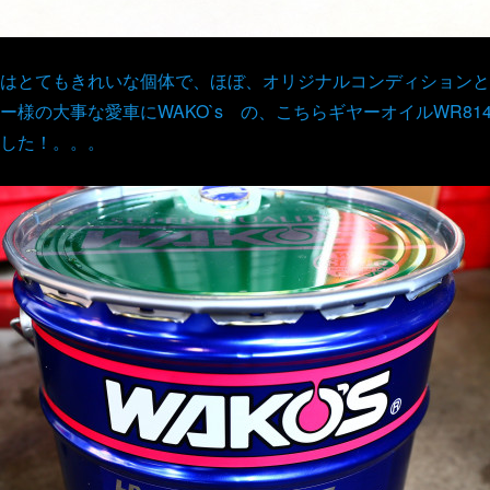
はとてもきれいな個体で、ほぼ、オリジナルコンディションと
様の大事な愛車にWAKO`s の、こちらギヤーオイルWR81
した！。。。