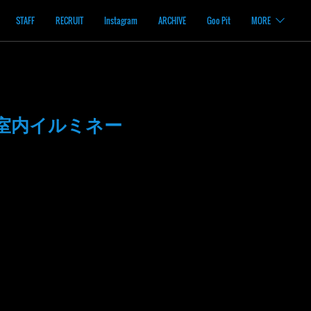
STAFF
RECRUIT
Instagram
ARCHIVE
Goo Pit
MORE
室内イルミネー