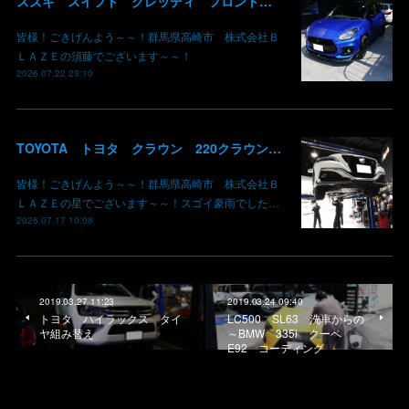
スズキ スイフト グレッディ フロントリップスポイラー リアウイング 塗装 カーボン クリア 持込み部品 取り付け 群馬 高崎
皆様！ごきげんよう～～！群馬県高崎市 株式会社Ｂ
ＬＡＺＥの須藤でございます～～！
2026.07.22 23:10
TOYOTA トヨタ クラウン 220クラウン 持ち込みマフラー交換 群馬県高崎市 株式会社BLAZE
皆様！ごきげんよう～～！群馬県高崎市 株式会社Ｂ
ＬＡＺＥの星でございます～～！スゴイ豪雨でした…
2026.07.17 10:08
2019.03.27 11:23
2019.03.24 09:40
トヨタ ハイラックス タイ
LC500 SL63 洗車からの
ヤ組み替え
～BMW 335i クーペ
E92 コーディング