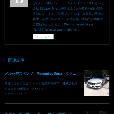
けたい 「閃光」＝ ＢＬＡＺＥ（ブレイズ）という
会社名に込められた意味は燃えさかる炎や強い光の
意味になります。 私達ブレイズは、車業界の常識を
覆す、高次元でのスピード感と熱い情熱でお客様の
ご依頼をかなえます。 We rush to you like a
"BLAZE" to solve your problems...
フォロー
関連記事
メルセデスベンツ MercedesBenz Ｃクラス バッテリー サブバッテリー 交換 パナメリカーナグリル化 コマンドシステム SSD化 群馬 高崎
皆様！ごきげんよう～～！群馬県高崎市 株式会社Ｂ
ＬＡＺＥの須藤でございます～～！
2026.07.26 23:03