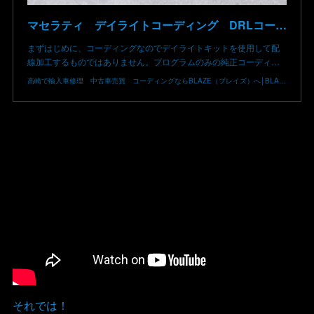
マセラティ デイライトコーディング DRLコーディング クワトロポルテ 群馬県高崎市 株式会社BLAZE
まずはじめに、コーディングなのでデイライトキットを使用して配
線加工するものではありません。プログラムのみの純正コーディ…
高崎で輸入車修理 中古車売買 コーディングならBLAZE（ブレイズ）へ│BLAZE Total Car Support & Modify in Takasaki Gunma
それでは！