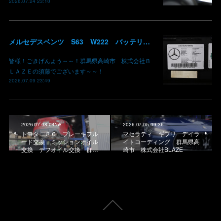
2026.07.24 23:10
メルセデスベンツ S63 W222 バッテリー低下 車両エレクトリカルシステムエラー リチウムイオンバッテリー復旧 バッテリー上がり 充電できない ベンツ修理 現車無し修理 群馬県 高崎
皆様！ごきげんよう～～！群馬県高崎市 株式会社Ｂ
ＬＡＺＥの須藤でございます～～！
2026.07.09 23:49
2026.07.08 04:58
2026.07.05 09:36
トヨタ ８６ ブレーキフル
マセラティ ギブリ デイラ
ード交換 ミッションオイル
イトコーディング 群馬県高
交換 デフオイル交換 群…
崎市 株式会社BLAZE