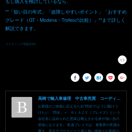
もし購入を検討しているなら、
**「狙い目の年式」「故障しやすいポイント」「おすすめ
グレード（GT・Modena・Trofeoの比較）」**まで詳しく
解説できます。
コーディング実績
(
294
)
高崎で輸入車修理 中古車売買 コーディングならBLAZE（ブレイズ）へ│BLAZE Total Car Support & Modify in Takasaki Gunma
お客様のご依頼に応えるため”閃光”のように駆けつ
けたい 「閃光」＝ ＢＬＡＺＥ（ブレイズ）という
会社名に込められた意味は燃えさかる炎や強い光の
意味になります。 私達ブレイズは、車業界の常識を
覆す、高次元でのスピード感と熱い情熱でお客様の