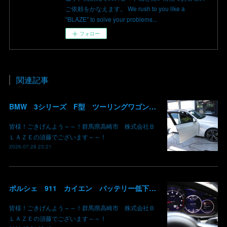
ご依頼をかなえます。 We rush to you like a
"BLAZE" to solve your problems...
フォロー
関連記事
BMW 3シリーズ F型 ツーリングワゴン コーディング デイライト 有効化 群馬 高崎
皆様！ごきげんよう～～！群馬県高崎市 株式会社Ｂ
ＬＡＺＥの須藤でございます～～！
2026.07.28 23:21
ポルシェ 911 カイエン バッテリー低下 車両エレクトリカルシステムエラー リチウムイオンバッテリー復旧 バッテリー上がり 充電できない ポルシェ修理 現車無し修理 群馬県 高崎 株式会社BLAZE
皆様！ごきげんよう～～！群馬県高崎市 株式会社Ｂ
ＬＡＺＥの須藤でございます～～！