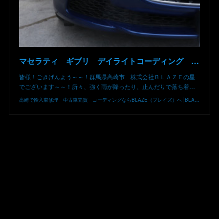
マセラティ ギブリ デイライトコーディング 群馬県高崎市 株式会社BLAZE
皆様！ごきげんよう～～！群馬県高崎市 株式会社ＢＬＡＺＥの星
でございます～～！所々、強く雨が降ったり、止んだりで落ち着…
高崎で輸入車修理 中古車売買 コーディングならBLAZE（ブレイズ）へ│BLAZE Total Car Support & Modify in Takasaki Gunma