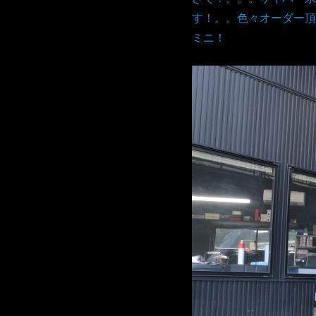
す！。。色々オーダー頂
ミニ！