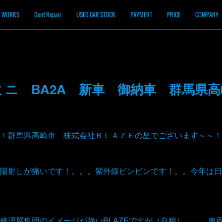
WORKS
Dent Repair
USED CAR STOCK
PAYMENT
PRICE
COMPANY
ニ BA2A 新車 御納車 群馬県
！群馬県高崎市 株式会社ＢＬＡＺＥの星でございます～～！
陽射しが痛いです！。。。紫外線ビンビンです！。。今年は日
修理屋集団のイメージが強いBLAZEですが（自称）。。。車