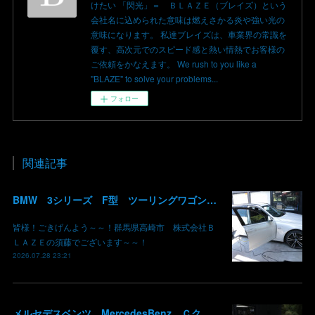
けたい 「閃光」＝ ＢＬＡＺＥ（ブレイズ）という
会社名に込められた意味は燃えさかる炎や強い光の
意味になります。 私達ブレイズは、車業界の常識を
覆す、高次元でのスピード感と熱い情熱でお客様の
ご依頼をかなえます。 We rush to you like a
"BLAZE" to solve your problems...
フォロー
関連記事
BMW 3シリーズ F型 ツーリングワゴン コーディング デイライト 有効化 群馬 高崎
皆様！ごきげんよう～～！群馬県高崎市 株式会社Ｂ
ＬＡＺＥの須藤でございます～～！
2026.07.28 23:21
メルセデスベンツ MercedesBenz Ｃクラス バッテリー サブバッテリー 交換 パナメリカーナグリル化 コマンドシステム SSD化 群馬 高崎