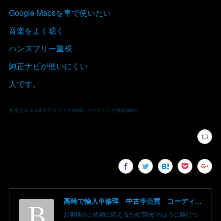
Google Mapsを車で使いたい
音楽をよく聴く
ハンズフリー重視
純正ナビが使いにくい
人です。
各種カスタム&モディファイ
(
494
)
コーディング実績
(
294
)
高崎で輸入車修理 中古車売買 コーディングならBLAZE（ブレイズ）へ│BLAZE Total Car Support & Modify in Takasaki Gunma
お客様のご依頼に応えるため”閃光”のように駆けつ