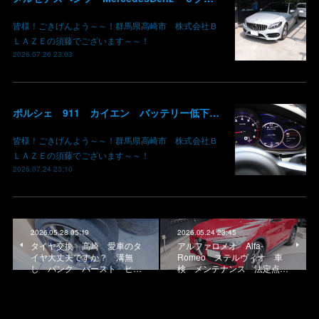
皆様！ごきげんよう～～！群馬県高崎市 株式会社Ｂ
ＬＡＺＥの須藤でございます～～！
2026.07.26 23:03
ポルシェ 911 カイエン バッテリー低下 車両エレクトリカルシステムエラー リチウムイオンバッテリー復旧 バッテリー上がり 充電できない ポルシェ修理 現車無し修理 群馬県 高崎 株式会社BLAZE
皆様！ごきげんよう～～！群馬県高崎市 株式会社Ｂ
ＬＡＺＥの須藤でございます～～！
2026.07.24 23:10
2026.05.28 05:19
2026.05.24 23:45
タイヤ交換 高崎 愛車のタ
アルファロメオ Alfa-
イヤ大丈夫ですか？ 溝無
Romeo ステルヴィオ 車
し パンク バースト ヒ…
検 メンテナンス 法定点…