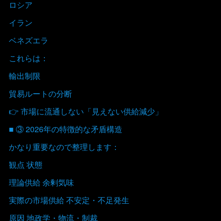
ロシア
イラン
ベネズエラ
これらは：
輸出制限
貿易ルートの分断
👉 市場に流通しない「見えない供給減少」
■ ③ 2026年の特徴的な矛盾構造
かなり重要なので整理します：
観点 状態
理論供給 余剰気味
実際の市場供給 不安定・不足発生
原因 地政学・物流・制裁