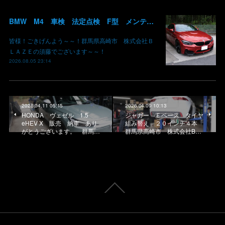
BMW M4 車検 法定点検 F型 メンテナンス ロアアーム 交換 群馬 高崎
皆様！ごきげんよう～～！群馬県高崎市 株式会社Ｂ
ＬＡＺＥの須藤でございます～～！
2026.08.05 23:14
2026.04.11 05:15
2026.04.09 10:13
HONDA ヴェゼル 1.5
ジャガー Ｅペース タイヤ
eHEV X 販売 納車 あり
組み替え ２０インチ４本
がとうございます。 群馬…
群馬県高崎市 株式会社B…