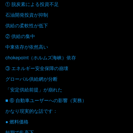
① 脱炭素による投資不足
石油開発投資が抑制
供給の柔軟性が低下
② 供給の集中
中東依存が依然高い
chokepoint（ホルムズ海峡）依存
③ エネルギー安全保障の崩壊
グローバル供給網が分断
「安定供給前提」が崩れた
■ ⑥ 自動車ユーザーへの影響（実務）
かなり現実的な話です：
● 燃料価格
短期で乱高下