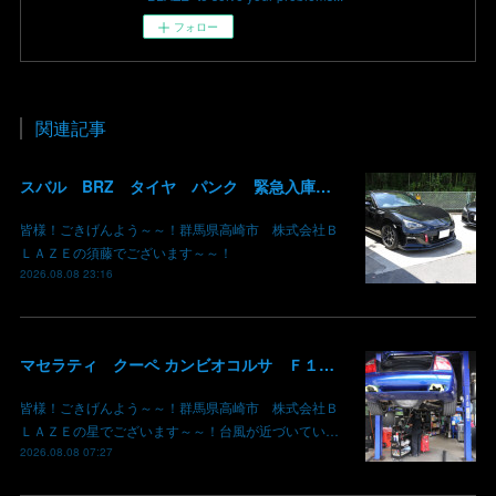
フォロー
関連記事
スバル BRZ タイヤ パンク 緊急入庫 お盆前 タイヤ交換 組み替え 群馬 高崎
皆様！ごきげんよう～～！群馬県高崎市 株式会社Ｂ
ＬＡＺＥの須藤でございます～～！
2026.08.08 23:16
マセラティ クーペ カンビオコルサ Ｆ１クラッチ交換 群馬県高崎市 株式会社BLAZE
皆様！ごきげんよう～～！群馬県高崎市 株式会社Ｂ
ＬＡＺＥの星でございます～～！台風が近づいてい…
2026.08.08 07:27