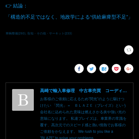
👉 結論：
「構造的不足ではなく、地政学による“供給麻痺型不足”」
車輌整備
(
293
)
告知・その他・サーキット
(
233
)
高崎で輸入車修理 中古車売買 コーディングならBLAZE（ブレイズ）へ│BLAZE Total Car Support & Modify in Takasaki Gunma
お客様のご依頼に応えるため”閃光”のように駆けつ
けたい 「閃光」＝ ＢＬＡＺＥ（ブレイズ）という
会社名に込められた意味は燃えさかる炎や強い光の
意味になります。 私達ブレイズは、車業界の常識を
覆す、高次元でのスピード感と熱い情熱でお客様の
ご依頼をかなえます。 We rush to you like a
"BLAZE" to solve your problems...