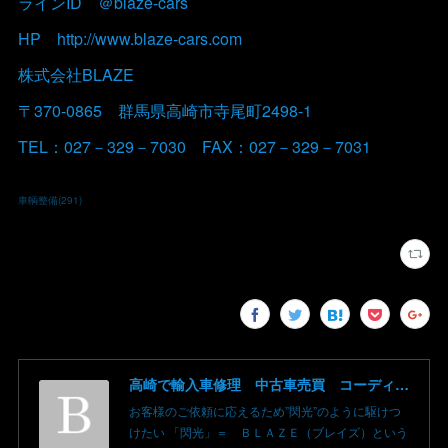
ラインID ＠blaze-cars
HP http://www.blaze-cars.com
株式会社BLAZE
〒370-0865 群馬県高崎市寺尾町2498-1
TEL：027－329－7030 FAX：027－329－7031
車輌整備
(
291
)
高崎で輸入車修理 中古車売買 コーディングならBLAZE（ブレイズ）へ│BLAZE Total Car Support & Modify in Takasaki Gunma
お客様のご依頼に応えるため”閃光”のように駆けつ
けたい 「閃光」＝ ＢＬＡＺＥ（ブレイズ）という