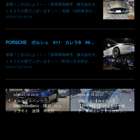
皆様！ごきげんよう～～！群馬県高崎市 株式会社Ｂ
ＬＡＺＥの星でございます～～！先程、USS東京か…
2026.07.24 08:18
PORSCHE ポルシェ 911 カレラS 991 PDKオイル交換 群馬県高崎市 株式会社BLAZE
皆様！ごきげんよう～～！群馬県高崎市 株式会社Ｂ
ＬＡＺＥの星でございます～～！昨日に引き続き。…
2026.07.22 09:46
2026.01.18 23:31
2026.01.16 23:37
メルセデスベンツ
ポルシェ 【カイエン】
MercedesBenz GLC ヘッ
【911 992.1】バッテリー低
ドライト 故障 不点灯 …
下 車両エレクトリカルシ…