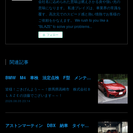
会社名に込められた意味は燃えさかる炎や強い光の
意味になります。 私達ブレイズは、車業界の常識を
覆す、高次元でのスピード感と熱い情熱でお客様の
ご依頼をかなえます。 We rush to you like a
"BLAZE" to solve your problems...
フォロー
関連記事
BMW M4 車検 法定点検 F型 メンテナンス ロアアーム 交換 群馬 高崎
皆様！ごきげんよう～～！群馬県高崎市 株式会社Ｂ
ＬＡＺＥの須藤でございます～～！
2026.08.05 23:14
アストンマーティン DBX 納車 タイヤ組み替え ピレリ P-ZERO A8A アストンマーティン承認タイヤ 群馬県高崎市 株式会社BLAZE