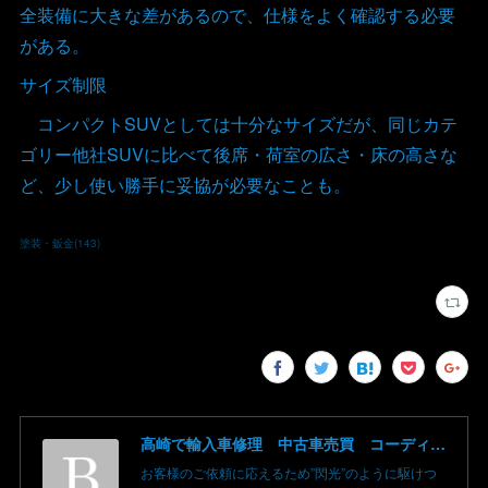
全装備に大きな差があるので、仕様をよく確認する必要
がある。
サイズ制限
コンパクトSUVとしては十分なサイズだが、同じカテ
ゴリー他社SUVに比べて後席・荷室の広さ・床の高さな
ど、少し使い勝手に妥協が必要なことも。
塗装・鈑金
(
143
)
高崎で輸入車修理 中古車売買 コーディングならBLAZE（ブレイズ）へ│BLAZE Total Car Support & Modify in Takasaki Gunma
お客様のご依頼に応えるため”閃光”のように駆けつ