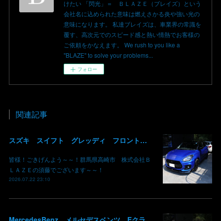
けたい 「閃光」＝ ＢＬＡＺＥ（ブレイズ）という
会社名に込められた意味は燃えさかる炎や強い光の
意味になります。 私達ブレイズは、車業界の常識を
覆す、高次元でのスピード感と熱い情熱でお客様の
ご依頼をかなえます。 We rush to you like a
"BLAZE" to solve your problems...
フォロー
関連記事
スズキ スイフト グレッディ フロントリップスポイラー リアウイング 塗装 カーボン クリア 持込み部品 取り付け 群馬 高崎
皆様！ごきげんよう～～！群馬県高崎市 株式会社Ｂ
ＬＡＺＥの須藤でございます～～！
2026.07.22 23:10
MercedesBenz メルセデスベンツ Eクラス W213 パネル木目 エアコンルーバー アンビエントライト リアディフューザー 取り付け ブレーキキャリパー 鈑金 板金 塗装 群馬 高崎