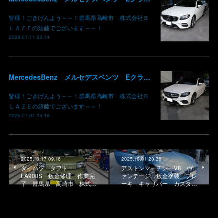
皆様！ごきげんよう～～！群馬県高崎市 株式会社Ｂ
ＬＡＺＥの須藤でございます～～！
2026.07.11 23:14
MercedesBenz メルセデスベンツ Eクラス W213 タイヤ 交換 組み替え フロントバンパー サイドスカート 鈑金修理 板金 塗装 群馬 高崎
皆様！ごきげんよう～～！群馬県高崎市 株式会社Ｂ
ＬＡＺＥの須藤でございます～～！
2026.07.01 23:48
2025.10.17 09:16
2025.10.01 23:38
ダイハツ タフト
アストンマーチン V8 ヴ
LA900S 鈑金修理 作業完
ァンテージ 鈑金塗装 ブレ
了 群馬県 高崎市 株式…
ーキ キャリパー カスタ…