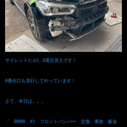
サイレントヒルf、2週目突入です！
8番出口も並行してやっています！
さて、本日は。。。
「 BMW X1 フロントバンパー 交換 事故 鈑金