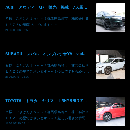
Audi アウディ Q7 販売 掲載 7人乗り リアモニター サンルーフ 車検整備2年付き 群馬 高崎
皆様！ごきげんよう～～！群馬県高崎市 株式会社Ｂ
ＬＡＺＥの須藤でございます～～！
2026.08.06 22:58
SUBARU スバル インプレッサXV 2.0i-L EyeSight AWD 御納車 GT7 群馬県高崎市 株式会社BLAZE
皆様！ごきげんよう～～！群馬県高崎市 株式会社Ｂ
ＬＡＺＥの星でございます～～！今日で７月も終わ…
2026.07.31 06:37
TOYOTA トヨタ ヤリス 1.5HYBRID Z 御納車 MXPH10 コーラルクリスタルシャイン 3U7 群馬県高崎市 株式会社BLAZE
皆様！ごきげんよう～～！群馬県高崎市 株式会社Ｂ
ＬＡＺＥの星でございます～～！厳しい暑さの群馬…
2026.07.30 07:14