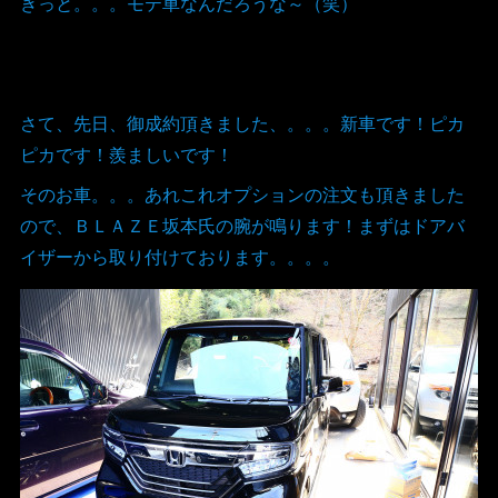
きっと。。。モテ車なんだろうな～（笑）
さて、先日、御成約頂きました、。。。新車です！ピカ
ピカです！羨ましいです！
そのお車。。。あれこれオプションの注文も頂きました
ので、ＢＬＡＺＥ坂本氏の腕が鳴ります！まずはドアバ
イザーから取り付けております。。。。