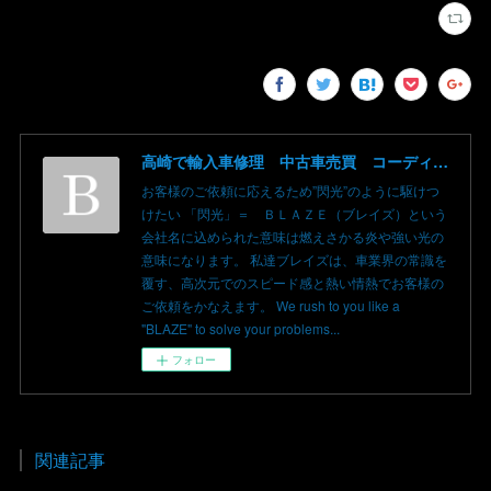
高崎で輸入車修理 中古車売買 コーディングならBLAZE（ブレイズ）へ│BLAZE Total Car Support & Modify in Takasaki Gunma
お客様のご依頼に応えるため”閃光”のように駆けつ
けたい 「閃光」＝ ＢＬＡＺＥ（ブレイズ）という
会社名に込められた意味は燃えさかる炎や強い光の
意味になります。 私達ブレイズは、車業界の常識を
覆す、高次元でのスピード感と熱い情熱でお客様の
ご依頼をかなえます。 We rush to you like a
"BLAZE" to solve your problems...
フォロー
関連記事