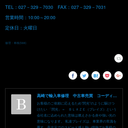
TEL：027－329－7030 FAX：027－329－7031
営業時間：10:00～20:00
定休日：火曜日
修理・車検
(
588
)
高崎で輸入車修理 中古車売買 コーディングならBLAZE（ブレイズ）へ│BLAZE Total Car Support & Modify in Takasaki Gunma
お客様のご依頼に応えるため”閃光”のように駆けつ
けたい 「閃光」＝ ＢＬＡＺＥ（ブレイズ）という
会社名に込められた意味は燃えさかる炎や強い光の
意味になります。 私達ブレイズは、車業界の常識を
覆す、高次元でのスピード感と熱い情熱でお客様の