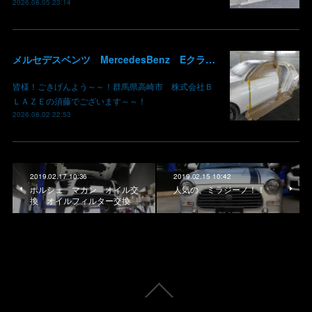
2026.08.05 23:14
メルセデスベンツ MercedesBenz Eクラス 213 板金 鈑金 修理 ドア バンパー サイドスカート クォーターパネル 保険 群馬 高崎
皆様！ごきげんよう～～！群馬県高崎市 株式会社Ｂ
ＬＡＺＥの須藤でございます～～！
2026.08.02 22:53
2019.02.17 10:36
2019.02.15 10:42
ポルシェ マカン オイル交
人気の、ミラジーノ！！
換 オイルフィルター交換