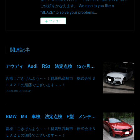
ご依頼をかなえます。 We rush to you like a
"BLAZE" to solve your problems...
フォロー
関連記事
アウディ Audi RS3 法定点検 12か月点検 エンジンオイル 交換 WAKO'S ワコーズ グーピット 群馬 高崎
皆様！ごきげんよう～～！群馬県高崎市 株式会社Ｂ
ＬＡＺＥの須藤でございます～～！
2026.08.09 23:34
BMW M4 車検 法定点検 F型 メンテナンス ロアアーム 交換 群馬 高崎
皆様！ごきげんよう～～！群馬県高崎市 株式会社Ｂ
ＬＡＺＥの須藤でございます～～！