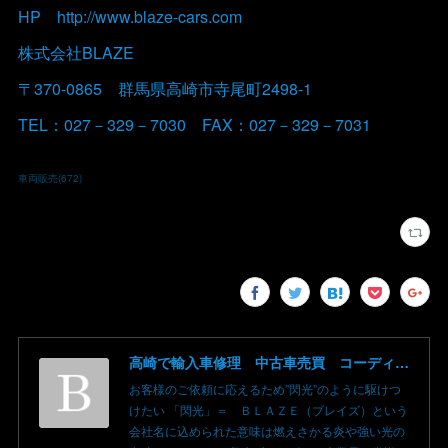
HP http://www.blaze-cars.com
株式会社BLAZE
〒370-0865 群馬県高崎市寺尾町2498-1
TEL：027－329－7030 FAX：027－329－7031
車両販売
(
672
)
高崎で輸入車修理 中古車売買 コーディングならBLAZE（ブレイズ）へ│BLAZE Total Car Support & Modify in Takasaki Gunma
お客様のご依頼に応えるため”閃光”のように駆けつ
けたい 「閃光」＝ ＢＬＡＺＥ（ブレイズ）という
会社名に込められた意味は燃えさかる炎や強い光の