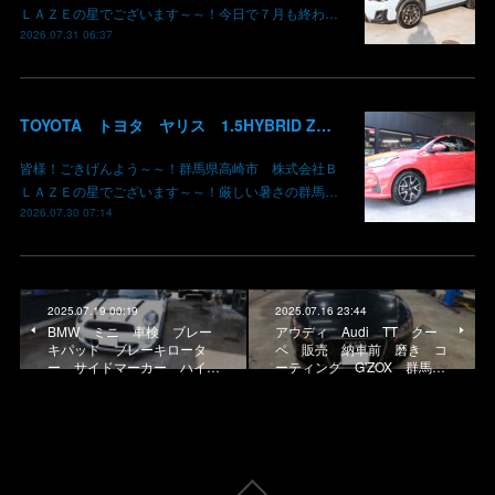
ＬＡＺＥの星でございます～～！今日で７月も終わ…
2026.07.31 06:37
TOYOTA トヨタ ヤリス 1.5HYBRID Z 御納車 MXPH10 コーラルクリスタルシャイン 3U7 群馬県高崎市 株式会社BLAZE
皆様！ごきげんよう～～！群馬県高崎市 株式会社Ｂ
ＬＡＺＥの星でございます～～！厳しい暑さの群馬…
2026.07.30 07:14
2025.07.19 00:19
2025.07.16 23:44
BMW ミニ 車検 ブレー
アウディ Audi TT クー
キパッド ブレーキロータ
ペ 販売 納車前 磨き コ
ー サイドマーカー ハイ…
ーティング G'ZOX 群馬…