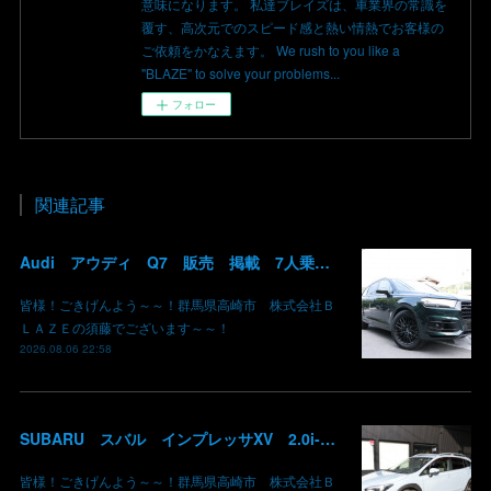
意味になります。 私達ブレイズは、車業界の常識を
覆す、高次元でのスピード感と熱い情熱でお客様の
ご依頼をかなえます。 We rush to you like a
"BLAZE" to solve your problems...
フォロー
関連記事
Audi アウディ Q7 販売 掲載 7人乗り リアモニター サンルーフ 車検整備2年付き 群馬 高崎
皆様！ごきげんよう～～！群馬県高崎市 株式会社Ｂ
ＬＡＺＥの須藤でございます～～！
2026.08.06 22:58
SUBARU スバル インプレッサXV 2.0i-L EyeSight AWD 御納車 GT7 群馬県高崎市 株式会社BLAZE
皆様！ごきげんよう～～！群馬県高崎市 株式会社Ｂ