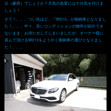
立（豪雨）でしょうか？天気の急変には十分気を付けま
しょう！
さて！。。。つい先ほど、『W213』が御納車となりまし
た！。。。中々、良いコンディションの物件が紹介でき
ないまま、お待たせしてしまいましたが、オーナー様に
喜んで頂けるW213をようやく御納車の運びとなりまし
た！。。。