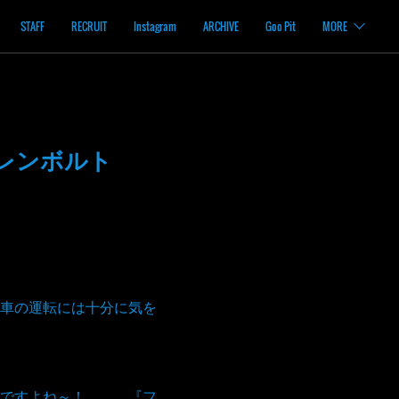
STAFF
RECRUIT
Instagram
ARCHIVE
Goo Pit
MORE
ドレンボルト
車の運転には十分に気を
ですよね～！。。。『フ