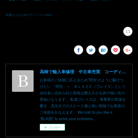
各種カスタム&モディファイ
(
494
)
高崎で輸入車修理 中古車売買 コーディングならBLAZE（ブレイズ）へ│BLAZE Total Car Support & Modify in Takasaki Gunma
お客様のご依頼に応えるため”閃光”のように駆けつ
けたい 「閃光」＝ ＢＬＡＺＥ（ブレイズ）という
会社名に込められた意味は燃えさかる炎や強い光の
意味になります。 私達ブレイズは、車業界の常識を
覆す、高次元でのスピード感と熱い情熱でお客様の
ご依頼をかなえます。 We rush to you like a
"BLAZE" to solve your problems...
フォロー