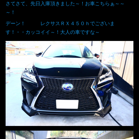
さてさて、先日入庫頂きました～！お車こちらぁ～～
～！
デーン！ レクサスＲＸ４５０ｈでございま
す！・・カッコイイ～！大人の車ですな～