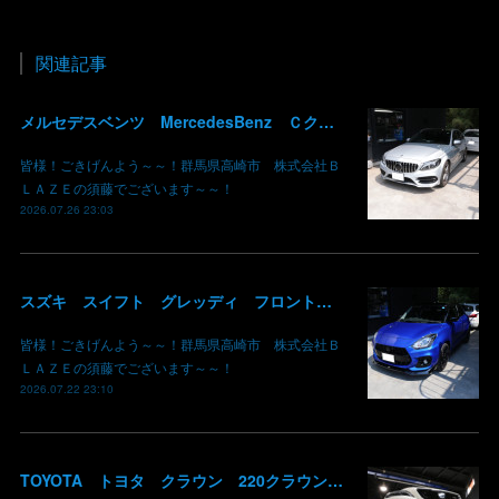
関連記事
メルセデスベンツ MercedesBenz Ｃクラス バッテリー サブバッテリー 交換 パナメリカーナグリル化 コマンドシステム SSD化 群馬 高崎
皆様！ごきげんよう～～！群馬県高崎市 株式会社Ｂ
ＬＡＺＥの須藤でございます～～！
2026.07.26 23:03
スズキ スイフト グレッディ フロントリップスポイラー リアウイング 塗装 カーボン クリア 持込み部品 取り付け 群馬 高崎
皆様！ごきげんよう～～！群馬県高崎市 株式会社Ｂ
ＬＡＺＥの須藤でございます～～！
2026.07.22 23:10
TOYOTA トヨタ クラウン 220クラウン 持ち込みマフラー交換 群馬県高崎市 株式会社BLAZE